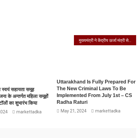
मुख्यमंत्री ने केंद्रीय ऊर्जा मंत्री से ऋषिकेश-हरिद्वार क्षेत्र में विद्युत लाइनों को भूमिगत और स्वचालित करने का अनुरोध किया
Uttarakhand Is Fully Prepared For
The New Criminal Laws To Be
ला स्वयं सहायता समूह
Implemented From July 1st – CS
ा के अन्तर्गत महिला समूहों
Radha Raturi
्टॉलों का शुभारंभ किया
May 21, 2024
markettadka
2024
markettadka