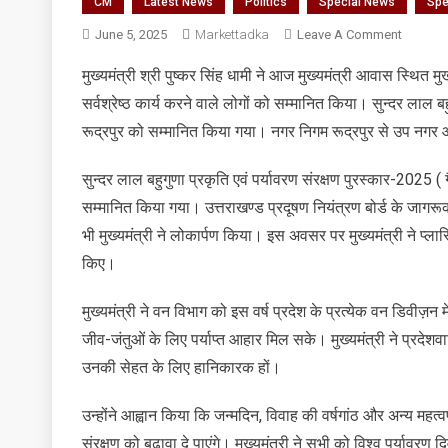
CM
Latest News
Politics
Special News
Spe
On
June 5, 2025
Markettadka
Leave A Comment
विश्व
मुख्यमंत्री श्री पुष्कर सिंह धामी ने आज मुख्यमंत्री आवास स्थित मु
पर्यावरण
सर्वश्रेष्ठ कार्य करने वाले लोगों को सम्मानित किया। सुन्दर लाल ब
दिवस
के
रूद्रपुर को सम्मानित किया गया। नगर निगम रूद्रपुर से उप नगर आय
अवसर
पर
सुन्दर लाल बहुगुणा प्रकृति एवं पर्यावरण संरक्षण पुरस्कार-2025 (
पर्यावरण
सम्मानित किया गया। उत्तराखण्ड प्रदूषण नियंत्रण बोर्ड के जागरूक
के
भी मुख्यमंत्री ने लोकार्पण किया। इस अवसर पर मुख्यमंत्री ने प्ला
क्षेत्र
किए।
में
सर्वश्रेष्ठ
मुख्यमंत्री ने वन विभाग को इस वर्ष प्रदेश के प्रत्येक वन डिवीज़
कार्य
करने
जीव-जंतुओं के लिए पर्याप्त आहार मिल सके। मुख्यमंत्री ने प्रदेश
वाले
उनकी सेहत के लिए हानिकारक हों।
लोगों
को
उन्होंने आह्वान किया कि जन्मदिन, विवाह की वर्षगांठ और अन्य महत्
सम्मानित
संरक्षण को बढ़ावा दे पाएंगे। मुख्यमंत्री ने सभी को विश्व पर्यावरण
किया