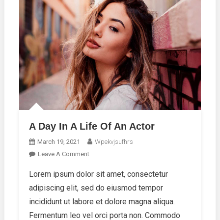
A Day In A Life Of An Actor
March 19, 2021
Wpekvjsufhrs
On
Leave A Comment
A
Lorem ipsum dolor sit amet, consectetur
Day
adipiscing elit, sed do eiusmod tempor
In
A
incididunt ut labore et dolore magna aliqua.
Life
Fermentum leo vel orci porta non. Commodo