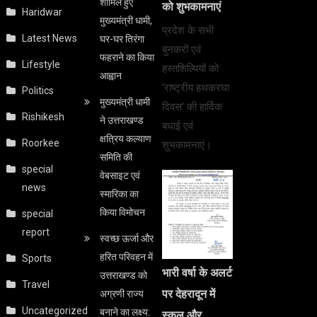
शामिल हुए
को शुभकामनाएं
Haridwar
मुख्यमंत्री धामी,
प्रदेश के सभी
Latest News
घर-घर तिरंगा
बुनकरों एवं
फहराने का किया
Lifestyle
हस्तशिल्पियों को
आह्वान
‘राष्ट्रीय हथकरघा
Politics
मुख्यमंत्री धामी
दिवस’ की हार्दिक
Rishikesh
ने उत्तराखण्ड
बधाई एवं
क्षत्रिय कल्याण
Roorkee
शुभकामनाएं।
समिति की
special
वेबसाइट एवं
news
स्मारिका का
किया विमोचन
special
report
स्वच्छ ऊर्जा और
हरित परिवहन में
Sports
भारी वर्षा के अलर्ट
उत्तराखण्ड को
Travel
पर देहरादून में
अग्रणी राज्य
Uncategorized
बनाने का लक्ष्य:
स्कूल और