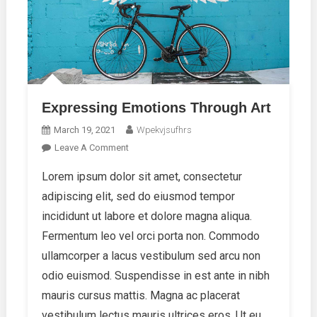
Expressing Emotions Through Art
March 19, 2021
Wpekvjsufhrs
On
Leave A Comment
Expressing
Lorem ipsum dolor sit amet, consectetur
Emotions
adipiscing elit, sed do eiusmod tempor
Through
Art
incididunt ut labore et dolore magna aliqua.
Fermentum leo vel orci porta non. Commodo
ullamcorper a lacus vestibulum sed arcu non
odio euismod. Suspendisse in est ante in nibh
mauris cursus mattis. Magna ac placerat
vestibulum lectus mauris ultrices eros. Ut eu