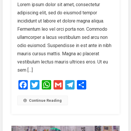
Lorem ipsum dolor sit amet, consectetur
Crowd
adipiscing elit, sed do eiusmod tempor
In
Musical
incididunt ut labore et dolore magna aliqua.
Concerts
Fermentum leo vel orci porta non. Commodo
ullamcorper a lacus vestibulum sed arcu non
odio euismod. Suspendisse in est ante in nibh
mauris cursus mattis. Magna ac placerat
vestibulum lectus mauris ultrices eros. Ut eu
sem […]
Facebook
Twitter
WhatsApp
Gmail
Telegram
Share
Continue Reading