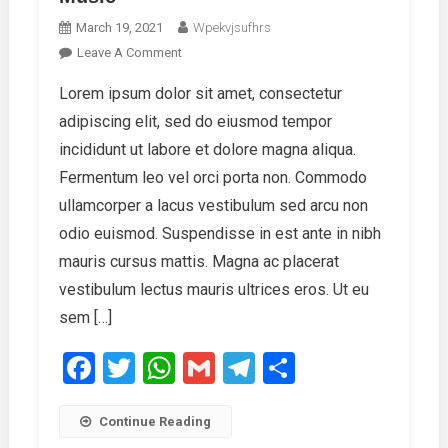
March 19, 2021
Wpekvjsufhrs
On
Leave A Comment
Popularity
Lorem ipsum dolor sit amet, consectetur
Of
adipiscing elit, sed do eiusmod tempor
Rock
Band
incididunt ut labore et dolore magna aliqua.
And
Fermentum leo vel orci porta non. Commodo
Music
ullamcorper a lacus vestibulum sed arcu non
odio euismod. Suspendisse in est ante in nibh
mauris cursus mattis. Magna ac placerat
vestibulum lectus mauris ultrices eros. Ut eu
sem […]
Facebook
Twitter
WhatsApp
Gmail
Telegram
Share
Continue Reading