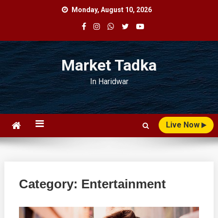
Skip
Monday, August 10, 2026
to
content
Market Tadka
In Haridwar
Live Now
Category:
Entertainment