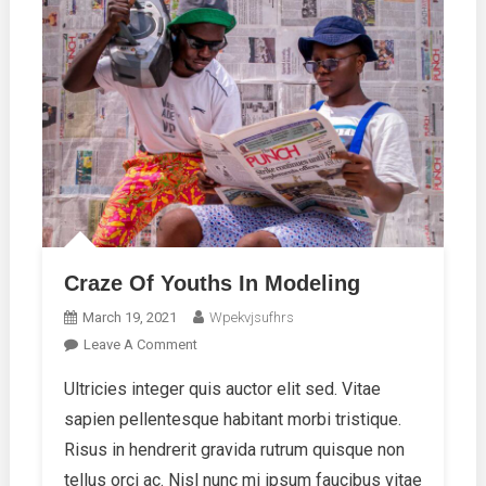
Craze Of Youths In Modeling
March 19, 2021
Wpekvjsufhrs
On
Leave A Comment
Craze
Ultricies integer quis auctor elit sed. Vitae
Of
sapien pellentesque habitant morbi tristique.
Youths
In
Risus in hendrerit gravida rutrum quisque non
Modeling
tellus orci ac. Nisl nunc mi ipsum faucibus vitae