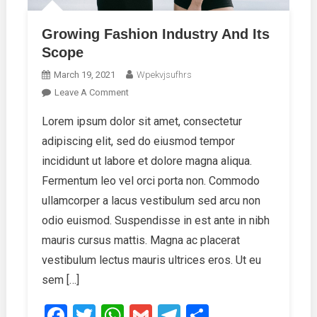
Growing Fashion Industry And Its
Scope
March 19, 2021
Wpekvjsufhrs
On
Leave A Comment
Growing
Lorem ipsum dolor sit amet, consectetur
Fashion
adipiscing elit, sed do eiusmod tempor
Industry
And
incididunt ut labore et dolore magna aliqua.
Its
Fermentum leo vel orci porta non. Commodo
Scope
ullamcorper a lacus vestibulum sed arcu non
odio euismod. Suspendisse in est ante in nibh
mauris cursus mattis. Magna ac placerat
vestibulum lectus mauris ultrices eros. Ut eu
sem […]
Facebook
Twitter
WhatsApp
Gmail
Telegram
Share