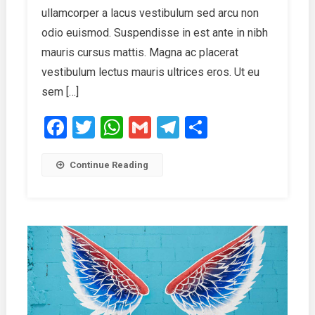
Of
ullamcorper a lacus vestibulum sed arcu non
An
odio euismod. Suspendisse in est ante in nibh
Actor
mauris cursus mattis. Magna ac placerat
vestibulum lectus mauris ultrices eros. Ut eu
sem […]
Facebook
Twitter
WhatsApp
Gmail
Telegram
Share
Continue Reading