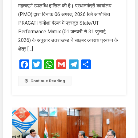
में
महत्वपूर्ण उपलब्धि हासिल की है। प्रधानमंत्री कार्यालय
उत्तराखण्ड
(PMO) द्वारा दिनांक 06 अगस्त, 2026 lको आयोजित
देश
PRAGATI समीक्षा बैठक में प्रस्तुत State/UT
के
Performance Matrix (01 जनवरी से 31 जुलाई,
टॉप-5
राज्यों
2026) के अनुसार उत्तराखण्ड ने साइबर अपराध प्रबंधन के
में
क्षेत्र […]
शामिल
Facebook
Twitter
WhatsApp
Gmail
Telegram
Share
Continue Reading