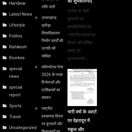
को शुभकामनाएं
Haridwar
राशि जारी
प्रदेश के सभी
Latest News
उत्तराखण्ड
बुनकरों एवं
Lifestyle
क्रीड़ा
हस्तशिल्पियों को
विश्वविद्यालय
‘राष्ट्रीय हथकरघा
Politics
निर्माण कार्यों की
दिवस’ की हार्दिक
Rishikesh
प्रगति की
बधाई एवं
समीक्षा
Roorkee
शुभकामनाएं।
कॉमनवेल्थ गेम्स
special
2026 के पदक
news
विजेताओं और
special
प्रशिक्षकों का
report
सम्मान
Sports
राष्ट्रीय
भारी वर्षा के अलर्ट
हथकरघा दिवस
Travel
पर देहरादून में
पर बुनकरों और
Uncategorized
स्कूल और
शिल्पकारों का