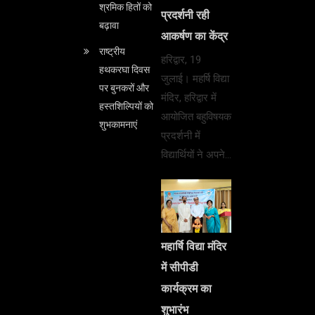
श्रमिक हितों को
प्रदर्शनी रही
बढ़ावा
आकर्षण का केंद्र
राष्ट्रीय
हरिद्वार, 19
हथकरघा दिवस
जुलाई। महर्षि विद्या
पर बुनकरों और
मंदिर, हरिद्वार में
हस्तशिल्पियों को
आयोजित बहुविषयक
शुभकामनाएं
प्रदर्शनी में
विद्यार्थियों ने अपने…
महार्षि विद्या मंदिर
में सीपीडी
कार्यक्रम का
शुभारंभ