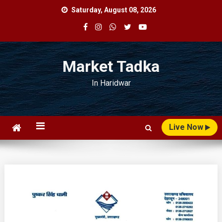
Skip
Saturday, August 08, 2026
to
content
Market Tadka
In Haridwar
Live Now