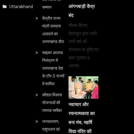
आंगनबाड़ी केंद्र
Uttarakhand
सम्मान
बंद
केंद्रीय राज्य
मौसम विभाग,
मंत्री रामदास
देहरादून द्वारा जारी
अठावले का
भारी वर्षा की
उत्तराखण्ड दौरा
संभावना के दृष्टिगत
साइबर अपराध
कल गुरुवार 6
नियंत्रण में
अगस्त…
उत्तराखण्ड देश
के टॉप-5 राज्यों
में शामिल
कौशल विकास
योजनाओं की
नवाचार और
व्यापक समीक्षा
रचनात्मकता का
जनकल्याण,
बना मंच, महर्षि
पशुपालन एवं
विद्या मंदिर की