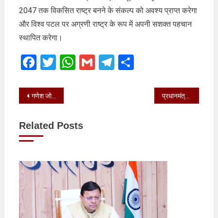
2047 तक विकसित राष्ट्र बनने के संकल्प को अवश्य प्राप्त करेगा
और विश्व पटल पर अग्रणी राष्ट्र के रूप में अपनी सशक्त पहचान
स्थापित करेगा।
Facebook
Twitter
WhatsApp
Gmail
Telegram
Share
Post
गणेश जोशी ने आज मीडिया सेंटर, सचिवालय में प्रेस वार्ता की
प्रधानमंत्री मोदी के नेतृत्व में उत्तराखण्ड के तीर्थ स्थलों को मिली नई पहचान
navigation
Related Posts