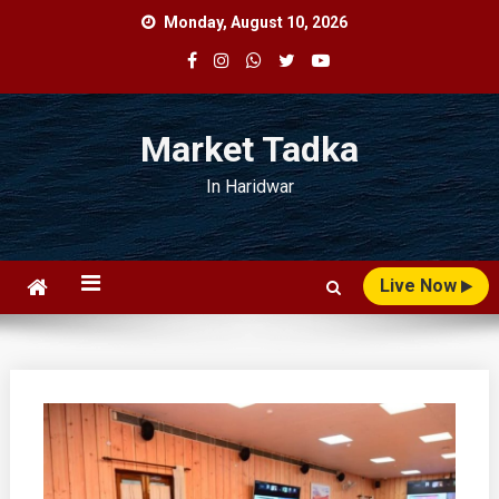
Skip
Monday, August 10, 2026
to
content
Market Tadka
In Haridwar
Live Now