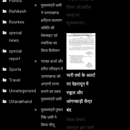
Politics
मुख्यमंत्री धामी
दिवस’ की हार्दिक
Rishikesh
ने उत्तराखण्ड
बधाई एवं
क्षत्रिय कल्याण
Roorkee
शुभकामनाएं।
समिति की
special
वेबसाइट एवं
news
स्मारिका का
किया विमोचन
special
report
स्वच्छ ऊर्जा और
हरित परिवहन में
Sports
भारी वर्षा के अलर्ट
उत्तराखण्ड को
Travel
पर देहरादून में
अग्रणी राज्य
Uncategorized
बनाने का लक्ष्य:
स्कूल और
मुख्यमंत्री धामी
आंगनबाड़ी केंद्र
Uttarakhand
मुख्यमंत्री पुष्कर
बंद
सिंह धामी ने
मौसम विभाग,
किया तीलू
देहरादून द्वारा जारी