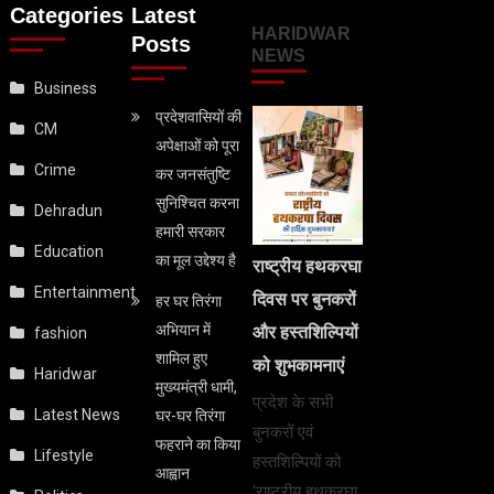
Categories
Latest
HARIDWAR
Posts
NEWS
Business
प्रदेशवासियों की
CM
अपेक्षाओं को पूरा
Crime
कर जनसंतुष्टि
सुनिश्चित करना
Dehradun
हमारी सरकार
Education
का मूल उद्देश्य है
राष्ट्रीय हथकरघा
Entertainment
दिवस पर बुनकरों
हर घर तिरंगा
अभियान में
और हस्तशिल्पियों
fashion
शामिल हुए
को शुभकामनाएं
Haridwar
मुख्यमंत्री धामी,
प्रदेश के सभी
Latest News
घर-घर तिरंगा
बुनकरों एवं
फहराने का किया
Lifestyle
हस्तशिल्पियों को
आह्वान
‘राष्ट्रीय हथकरघा