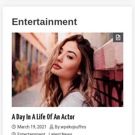
Entertainment
A Day In A Life Of An Actor
March 19, 2021
By:
wpekvjsufhrs
Entertainment
Latest News