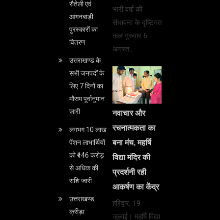
रौतेली एवं
भारी वर्षा की
आंगनबाड़ी
संभावना के दृष्टिगत
पुरस्कारों का
कल गुरुवार 6
वितरण
अगस्त…
उत्तराखण्ड के
सभी जनपदों के
लिए 7 दिनों का
मौसम पूर्वानुमान
जारी
नवाचार और
रचनात्मकता का
लगभग 10 लाख
बना मंच, महर्षि
पेंशन लाभार्थियों
को ₹146 करोड़
विद्या मंदिर की
से अधिक की
प्रदर्शनी रही
राशि जारी
आकर्षण का केंद्र
उत्तराखण्ड
हरिद्वार, 19
क्रीड़ा
जुलाई। महर्षि विद्या