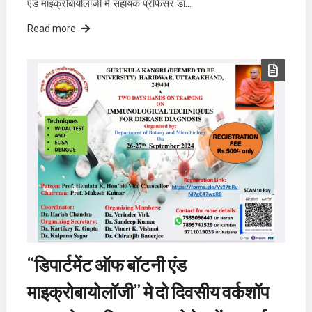
एंड माइक्रोबायोलॉजी में सहायक प्रोफेसर डॉ…
Read more
“डिपार्टमेंट ऑफ बॉटनी एंड
माइक्रोबायोलॉजी” मे दो दिवसीय वर्कशॉप