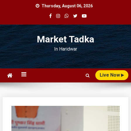
Skip
Thursday, August 06, 2026
to
content
Market Tadka
In Haridwar
Live Now