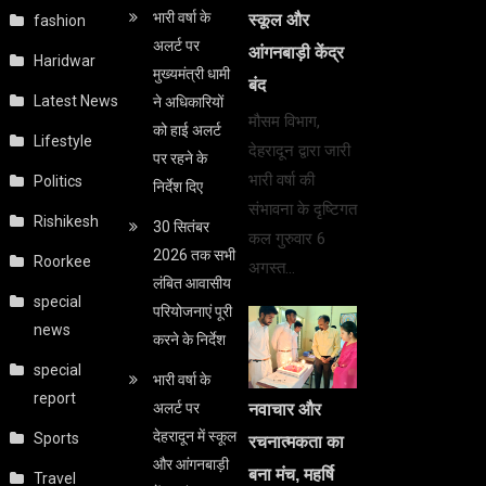
भारी वर्षा के
स्कूल और
fashion
अलर्ट पर
आंगनबाड़ी केंद्र
Haridwar
मुख्यमंत्री धामी
बंद
Latest News
ने अधिकारियों
मौसम विभाग,
को हाई अलर्ट
Lifestyle
देहरादून द्वारा जारी
पर रहने के
भारी वर्षा की
Politics
निर्देश दिए
संभावना के दृष्टिगत
Rishikesh
30 सितंबर
कल गुरुवार 6
2026 तक सभी
Roorkee
अगस्त…
लंबित आवासीय
special
परियोजनाएं पूरी
news
करने के निर्देश
special
भारी वर्षा के
report
अलर्ट पर
नवाचार और
देहरादून में स्कूल
Sports
रचनात्मकता का
और आंगनबाड़ी
बना मंच, महर्षि
Travel