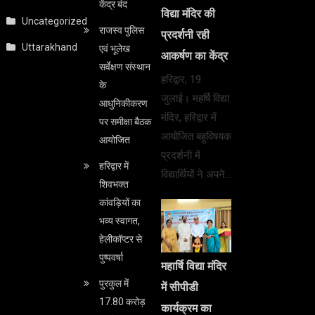
केंद्र बंद
विद्या मंदिर की
Uncategorized
राजस्व पुलिस
प्रदर्शनी रही
Uttarakhand
एवं भूलेख
आकर्षण का केंद्र
सर्वेक्षण संस्थान
हरिद्वार, 19
के
जुलाई। महर्षि विद्या
आधुनिकीकरण
मंदिर, हरिद्वार में
पर समीक्षा बैठक
आयोजित बहुविषयक
आयोजित
प्रदर्शनी में
हरिद्वार में
विद्यार्थियों ने अपने…
शिवभक्त
कांवड़ियों का
भव्य स्वागत,
हेलीकॉप्टर से
पुष्पवर्षा
महार्षि विद्या मंदिर
पुरकुल में
में सीपीडी
17.80 करोड़
कार्यक्रम का