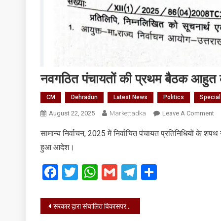
नवगठित पंचायतों की प्रथम बैठक आहुत कर
CM
Dehradun
Latest News
Politics
Specia
O
August 22, 2025
Markettadka
Leave A Comment
नव
सामान्य निर्वाचन, 2025 में निर्वाचित पंचायत प्रतिनिधियों के शपथ
पंच
हुआ आदेश।
की
प्
Facebook
Twitter
WhatsApp
Gmail
Telegram
Share
बै
आह
कर
Post
जान
सरकार द्वारा संचालित विकासपरक और जनकल्याणकारी योजनाओं का फीडबैक लिया
के