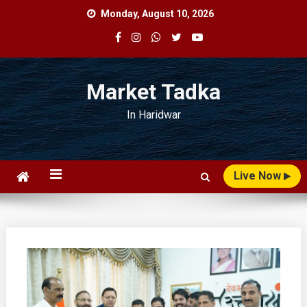
Skip
Monday, August 10, 2026
to
content
Market Tadka
In Haridwar
Live Now