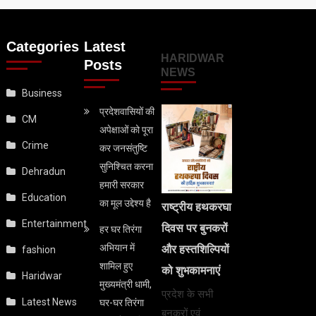
Categories
Latest
HARIDWAR
Posts
NEWS
Business
प्रदेशवासियों की
CM
अपेक्षाओं को पूरा
Crime
कर जनसंतुष्टि
सुनिश्चित करना
Dehradun
हमारी सरकार
Education
का मूल उद्देश्य है
राष्ट्रीय हथकरघा
Entertainment
दिवस पर बुनकरों
हर घर तिरंगा
अभियान में
और हस्तशिल्पियों
fashion
शामिल हुए
को शुभकामनाएं
Haridwar
मुख्यमंत्री धामी,
प्रदेश के सभी
Latest News
घर-घर तिरंगा
बुनकरों एवं