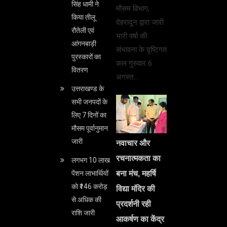
सिंह धामी ने
मौसम विभाग,
किया तीलू
देहरादून द्वारा जारी
रौतेली एवं
भारी वर्षा की
आंगनबाड़ी
संभावना के दृष्टिगत
पुरस्कारों का
कल गुरुवार 6
वितरण
अगस्त…
उत्तराखण्ड के
सभी जनपदों के
लिए 7 दिनों का
मौसम पूर्वानुमान
जारी
नवाचार और
रचनात्मकता का
लगभग 10 लाख
बना मंच, महर्षि
पेंशन लाभार्थियों
को ₹146 करोड़
विद्या मंदिर की
से अधिक की
प्रदर्शनी रही
राशि जारी
आकर्षण का केंद्र