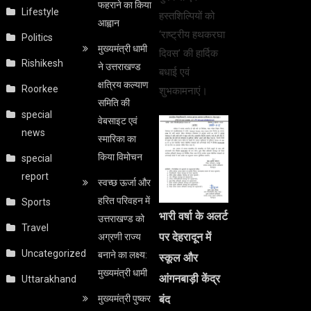
फहराने का किया
Lifestyle
हस्तशिल्पियों को
आह्वान
‘राष्ट्रीय हथकरघा
Politics
मुख्यमंत्री धामी
दिवस’ की हार्दिक
Rishikesh
ने उत्तराखण्ड
बधाई एवं
क्षत्रिय कल्याण
Roorkee
शुभकामनाएं।
समिति की
special
वेबसाइट एवं
news
स्मारिका का
किया विमोचन
special
report
स्वच्छ ऊर्जा और
हरित परिवहन में
Sports
भारी वर्षा के अलर्ट
उत्तराखण्ड को
Travel
पर देहरादून में
अग्रणी राज्य
Uncategorized
बनाने का लक्ष्य:
स्कूल और
मुख्यमंत्री धामी
आंगनबाड़ी केंद्र
Uttarakhand
मुख्यमंत्री पुष्कर
बंद