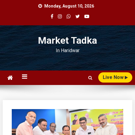
Skip
Monday, August 10, 2026
to
content
Market Tadka
In Haridwar
Live Now