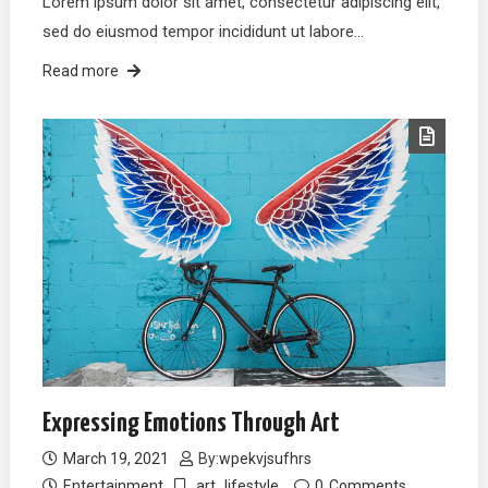
Lorem ipsum dolor sit amet, consectetur adipiscing elit,
sed do eiusmod tempor incididunt ut labore…
Read more
Expressing Emotions Through Art
March 19, 2021
By:
wpekvjsufhrs
Entertainment
art
lifestyle
0
Comments