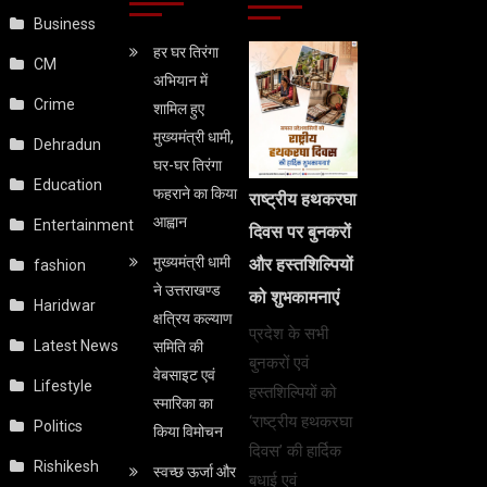
Business
हर घर तिरंगा
CM
अभियान में
Crime
शामिल हुए
मुख्यमंत्री धामी,
Dehradun
घर-घर तिरंगा
Education
फहराने का किया
राष्ट्रीय हथकरघा
आह्वान
Entertainment
दिवस पर बुनकरों
मुख्यमंत्री धामी
और हस्तशिल्पियों
fashion
ने उत्तराखण्ड
को शुभकामनाएं
Haridwar
क्षत्रिय कल्याण
प्रदेश के सभी
Latest News
समिति की
बुनकरों एवं
वेबसाइट एवं
Lifestyle
हस्तशिल्पियों को
स्मारिका का
‘राष्ट्रीय हथकरघा
Politics
किया विमोचन
दिवस’ की हार्दिक
Rishikesh
स्वच्छ ऊर्जा और
बधाई एवं