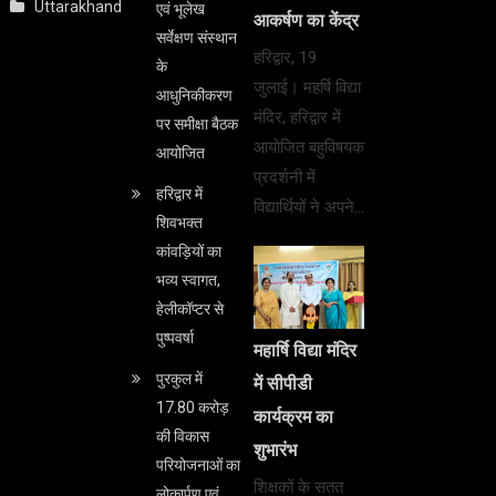
Uttarakhand
एवं भूलेख
आकर्षण का केंद्र
सर्वेक्षण संस्थान
हरिद्वार, 19
के
जुलाई। महर्षि विद्या
आधुनिकीकरण
मंदिर, हरिद्वार में
पर समीक्षा बैठक
आयोजित बहुविषयक
आयोजित
प्रदर्शनी में
हरिद्वार में
विद्यार्थियों ने अपने…
शिवभक्त
कांवड़ियों का
भव्य स्वागत,
हेलीकॉप्टर से
पुष्पवर्षा
महार्षि विद्या मंदिर
पुरकुल में
में सीपीडी
17.80 करोड़
कार्यक्रम का
की विकास
शुभारंभ
परियोजनाओं का
शिक्षकों के सतत
लोकार्पण एवं