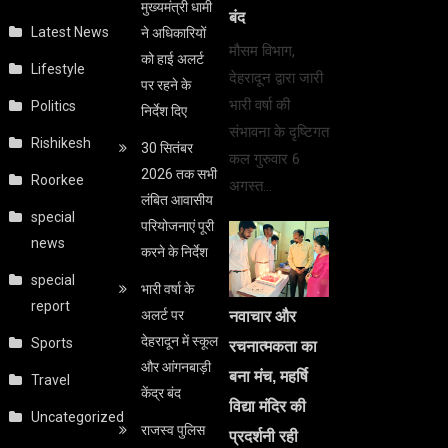
मुख्यमंत्री धामी
बंद
Latest News
ने अधिकारियों
मौसम विभाग,
को हाई अलर्ट
Lifestyle
देहरादून द्वारा जारी
पर रहने के
भारी वर्षा की
Politics
निर्देश दिए
संभावना के दृष्टिगत
Rishikesh
30 सितंबर
कल गुरुवार 6
2026 तक सभी
Roorkee
अगस्त…
लंबित आवासीय
special
परियोजनाएं पूरी
news
करने के निर्देश
special
भारी वर्षा के
report
अलर्ट पर
नवाचार और
देहरादून में स्कूल
Sports
रचनात्मकता का
और आंगनबाड़ी
बना मंच, महर्षि
Travel
केंद्र बंद
विद्या मंदिर की
Uncategorized
राजस्व पुलिस
प्रदर्शनी रही