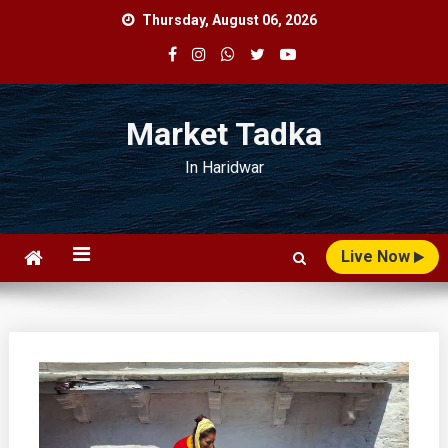
Skip
Thursday, August 06, 2026
to
content
Market Tadka
In Haridwar
Live Now