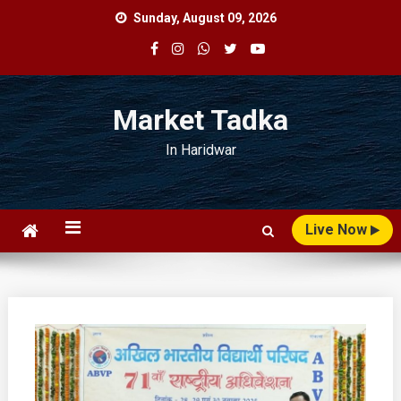
Skip
Sunday, August 09, 2026
to
content
Market Tadka
In Haridwar
Live Now