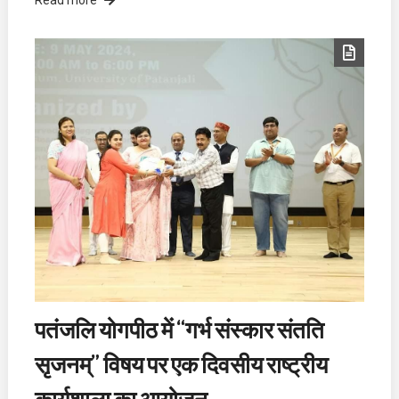
पतंजलि योगपीठ में “गर्भ संस्कार संतति
सृजनम्” विषय पर एक दिवसीय राष्ट्रीय