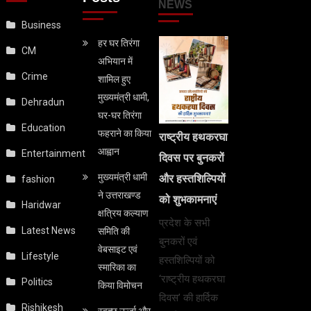
NEWS
Business
हर घर तिरंगा
CM
अभियान में
Crime
शामिल हुए
मुख्यमंत्री धामी,
Dehradun
घर-घर तिरंगा
Education
फहराने का किया
राष्ट्रीय हथकरघा
आह्वान
Entertainment
दिवस पर बुनकरों
मुख्यमंत्री धामी
और हस्तशिल्पियों
fashion
ने उत्तराखण्ड
को शुभकामनाएं
Haridwar
क्षत्रिय कल्याण
प्रदेश के सभी
Latest News
समिति की
बुनकरों एवं
वेबसाइट एवं
Lifestyle
हस्तशिल्पियों को
स्मारिका का
‘राष्ट्रीय हथकरघा
Politics
किया विमोचन
दिवस’ की हार्दिक
Rishikesh
स्वच्छ ऊर्जा और