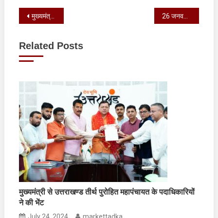
Post
मुख्यमंत्री ने 220 नव नियुक्त चिकित्सा अधिकारियों को नियुक्ति पत्र वितरित किए
26 जनवरी 2026 तक नि:शुल्क हुआ विवाह पंजीकरण
navigation
Related Posts
मुख्यमंत्री से उत्तराखण्ड तीर्थ पुरोहित महापंचायत के पदाधिकारियों
ने की भेंट
July 24, 2024
markettadka