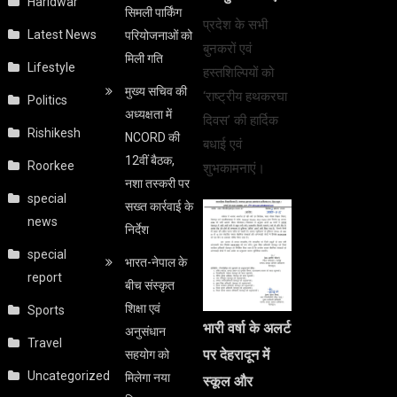
Haridwar
सिमली पार्किंग
प्रदेश के सभी
Latest News
परियोजनाओं को
बुनकरों एवं
मिली गति
Lifestyle
हस्तशिल्पियों को
मुख्य सचिव की
‘राष्ट्रीय हथकरघा
Politics
अध्यक्षता में
दिवस’ की हार्दिक
Rishikesh
NCORD की
बधाई एवं
12वीं बैठक,
Roorkee
शुभकामनाएं।
नशा तस्करी पर
special
सख्त कार्रवाई के
news
निर्देश
special
भारत-नेपाल के
report
बीच संस्कृत
शिक्षा एवं
Sports
भारी वर्षा के अलर्ट
अनुसंधान
Travel
पर देहरादून में
सहयोग को
Uncategorized
मिलेगा नया
स्कूल और