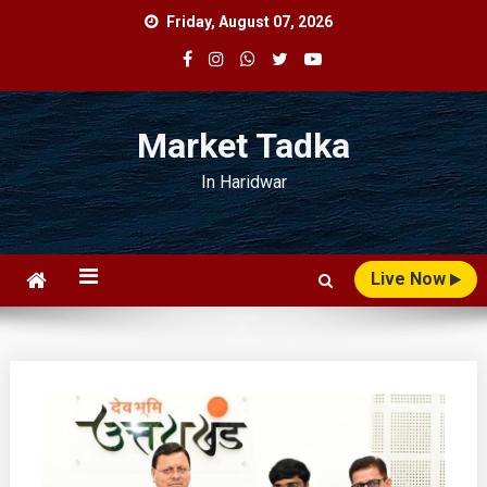
Skip
Friday, August 07, 2026
to
content
Market Tadka
In Haridwar
Live Now