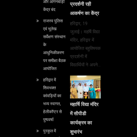
और आंगनबाड़ी
प्रदर्शनी रही
केंद्र बंद
आकर्षण का केंद्र
राजस्व पुलिस
हरिद्वार, 19
एवं भूलेख
जुलाई। महर्षि विद्या
सर्वेक्षण संस्थान
मंदिर, हरिद्वार में
के
आयोजित बहुविषयक
आधुनिकीकरण
प्रदर्शनी में
पर समीक्षा बैठक
विद्यार्थियों ने अपने…
आयोजित
हरिद्वार में
शिवभक्त
कांवड़ियों का
भव्य स्वागत,
महार्षि विद्या मंदिर
हेलीकॉप्टर से
में सीपीडी
पुष्पवर्षा
कार्यक्रम का
पुरकुल में
शुभारंभ