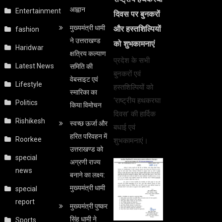
आह्वान
Entertainment
दिवस पर बुनकरों
मुख्यमंत्री धामी
और हस्तशिल्पियों
fashion
ने उत्तराखण्ड
को शुभकामनाएं
Haridwar
क्षत्रिय कल्याण
प्रदेश के सभी
Latest News
समिति की
बुनकरों एवं
वेबसाइट एवं
Lifestyle
हस्तशिल्पियों को
स्मारिका का
‘राष्ट्रीय हथकरघा
Politics
किया विमोचन
दिवस’ की हार्दिक
Rishikesh
स्वच्छ ऊर्जा और
बधाई एवं
हरित परिवहन में
Roorkee
शुभकामनाएं।
उत्तराखण्ड को
special
अग्रणी राज्य
news
बनाने का लक्ष्य:
मुख्यमंत्री धामी
special
report
मुख्यमंत्री पुष्कर
सिंह धामी ने
Sports