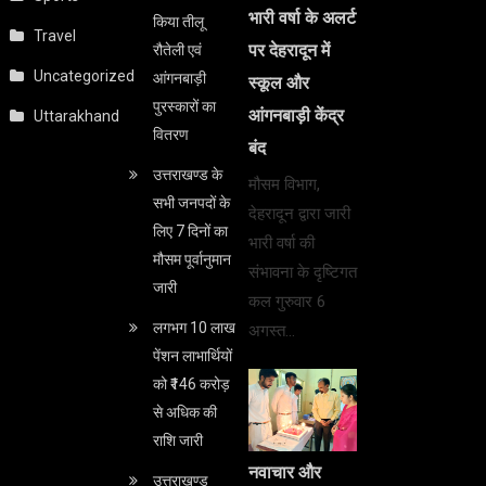
भारी वर्षा के अलर्ट
किया तीलू
Travel
पर देहरादून में
रौतेली एवं
Uncategorized
आंगनबाड़ी
स्कूल और
पुरस्कारों का
आंगनबाड़ी केंद्र
Uttarakhand
वितरण
बंद
उत्तराखण्ड के
मौसम विभाग,
सभी जनपदों के
देहरादून द्वारा जारी
लिए 7 दिनों का
भारी वर्षा की
मौसम पूर्वानुमान
संभावना के दृष्टिगत
जारी
कल गुरुवार 6
लगभग 10 लाख
अगस्त…
पेंशन लाभार्थियों
को ₹146 करोड़
से अधिक की
राशि जारी
नवाचार और
उत्तराखण्ड