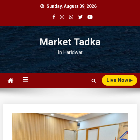
Skip
Sunday, August 09, 2026
to
content
Market Tadka
In Haridwar
Live Now