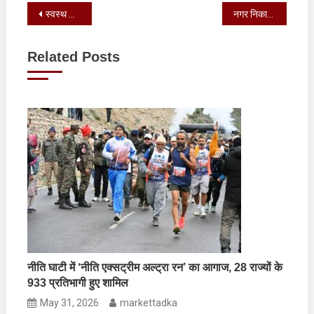
Post
स्वस्थ नारी–सशक्त परिवार’ थीम पर रक्तदान शिविर एवं विशेष स्वास्थ्य शिविर का आयोजन किया
नगर निकायों में देवभूमि रजत जयंती पार्कों के निर्माण हेतु ₹13 करोड़ की धनराशि का अनुमोदन प्रदान किया
navigation
Related Posts
नीति घाटी में ‘नीति एक्सट्रीम अल्ट्रा रन’ का आगाज, 28 राज्यों के
933 प्रतिभागी हुए शामिल
May 31, 2026
markettadka