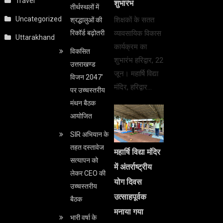
Travel
शुभारंभ
तीर्थस्थलों में
Uncategorized
शिक्षकों के सतत
श्रद्धालुओं की
रिकॉर्ड बढ़ोतरी
व्यावसायिक विकास
Uttarakhand
कार्यक्रम का
विकसित
शुभारंभ हरिद्वार, 22
उत्तराखण्ड
जून। महार्षि विद्या
विजन 2047’
मंदिर, हरिद्वार…
पर उच्चस्तरीय
मंथन बैठक
आयोजित
SIR अभियान के
तहत दस्तावेज
महार्षि विद्या मंदिर
सत्यापन को
में अंतर्राष्ट्रीय
लेकर CEO की
योग दिवस
उच्चस्तरीय
उत्साहपूर्वक
बैठक
मनाया गया
भारी वर्षा के