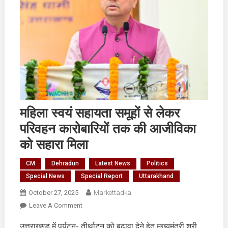
महिला स्वयं सहायता समूहों से लेकर
परिवहन कारोबारियों तक की आजीविका
को सहारा मिला
CM
Dehradun
Latest News
Politics
Special News
Special Report
Uttarakhand
October 27, 2025
Markettadka
On
Leave A Comment
महिला
उत्तराखण्ड में पर्यटन- तीर्थाटन को बढ़ावा देने हेतु मुख्यमंत्री श्री