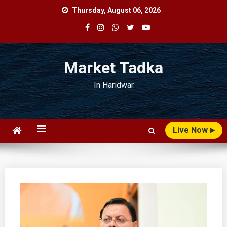
Skip
Thursday, August 06, 2026
to
content
Market Tadka
In Haridwar
Live Now