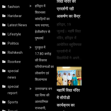
विद्या मंदिर की
हरिद्वार में
fashion
प्रदर्शनी रही
शिवभक्त
Haridwar
आकर्षण का केंद्र
कांवड़ियों का
हरिद्वार, 19
Latest News
भव्य स्वागत,
जुलाई। महर्षि विद्या
हेलीकॉप्टर से
Lifestyle
मंदिर, हरिद्वार में
पुष्पवर्षा
Politics
आयोजित बहुविषयक
पुरकुल में
प्रदर्शनी में
Rishikesh
17.80 करोड़
विद्यार्थियों ने अपने…
की विकास
Roorkee
परियोजनाओं का
special
लोकार्पण एवं
news
शिलान्यास
special
उत्तराखण्ड बन
महार्षि विद्या मंदिर
report
रहा विश्व की
में सीपीडी
आध्यात्मिक
Sports
कार्यक्रम का
राजधानी,