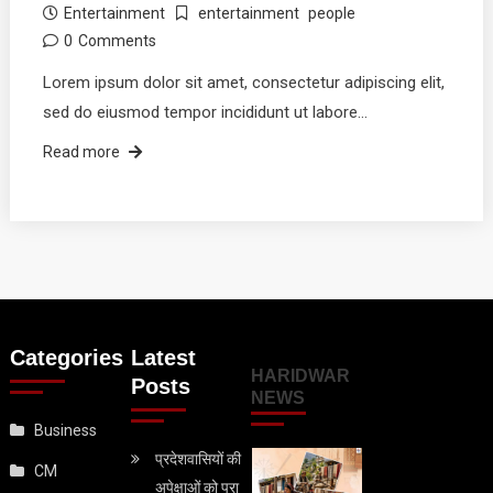
Entertainment
entertainment
people
0
Comments
Lorem ipsum dolor sit amet, consectetur adipiscing elit,
sed do eiusmod tempor incididunt ut labore…
Read more
Categories
Latest
HARIDWAR
Posts
NEWS
Business
प्रदेशवासियों की
CM
अपेक्षाओं को पूरा