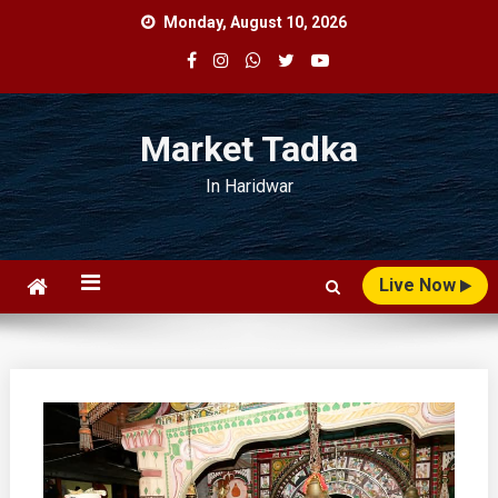
Skip
Monday, August 10, 2026
to
content
Market Tadka
In Haridwar
Live Now