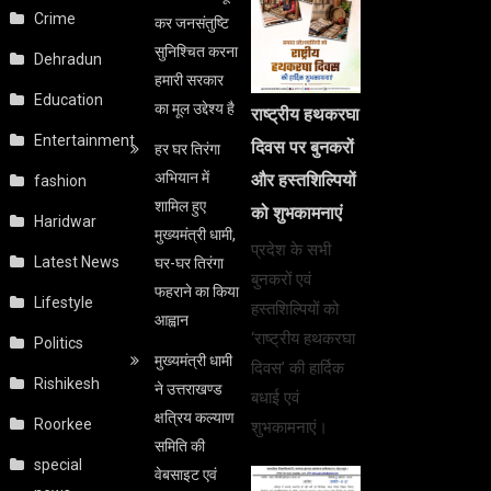
Crime
कर जनसंतुष्टि
सुनिश्चित करना
Dehradun
हमारी सरकार
Education
का मूल उद्देश्य है
राष्ट्रीय हथकरघा
Entertainment
दिवस पर बुनकरों
हर घर तिरंगा
अभियान में
और हस्तशिल्पियों
fashion
शामिल हुए
को शुभकामनाएं
Haridwar
मुख्यमंत्री धामी,
प्रदेश के सभी
Latest News
घर-घर तिरंगा
बुनकरों एवं
फहराने का किया
Lifestyle
हस्तशिल्पियों को
आह्वान
‘राष्ट्रीय हथकरघा
Politics
मुख्यमंत्री धामी
दिवस’ की हार्दिक
Rishikesh
ने उत्तराखण्ड
बधाई एवं
क्षत्रिय कल्याण
Roorkee
शुभकामनाएं।
समिति की
special
वेबसाइट एवं