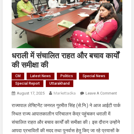
धराली में संचालित राहत और बचाव कार्यों
की समीक्षा की
CM
Latest News
Politics
Special News
Special Report
Uttarakhand
On
August 17, 2025
Markettadka
Leave A Comment
धराली
राज्यपाल लेफ्टिनेंट जनरल गुरमीत सिंह (से.नि.) ने आज आईटी पार्क
में
स्थित राज्य आपातकालीन परिचालन केंद्र पहुंचकर धराली में
संचालित
राहत
संचालित राहत और बचाव कार्यों की समीक्षा की। इस दौरान उन्होंने
और
आपदा प्रभावितों की मदद तथा पुनर्वास हेतु किए जा रहे प्रयासों के