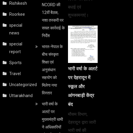
Rishikesh
NCORD की
बधाई एवं
12वीं बैठक,
Roorkee
शुभकामनाएं।
नशा तस्करी पर
special
सख्त कार्रवाई के
news
निर्देश
special
भारत-नेपाल के
report
बीच संस्कृत
शिक्षा एवं
Sports
भारी वर्षा के अलर्ट
अनुसंधान
Travel
पर देहरादून में
सहयोग को
Uncategorized
मिलेगा नया
स्कूल और
विस्तार
आंगनबाड़ी केंद्र
Uttarakhand
भारी वर्षा के
बंद
अलर्ट पर
मौसम विभाग,
मुख्यमंत्री धामी
देहरादून द्वारा जारी
ने अधिकारियों
भारी वर्षा की