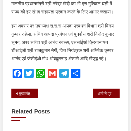
माननीय प्रधानमंत्री श्री नरेंद्र मोदी का भी इस मुश्किल घड़ी में
राज्य को हर संभव सहायता प्रदान करने के लिए आभार जताया।
इस अवसर पर उपाध्यक्ष रा.स.स आपदा प्रबंधन विभाग श्री विनय
कुमार रुहेला, सचिव आपदा प्रबंधन एवं पुनर्वास श्री विनोद कुमार
सुमन, अपर सचिव श्री आनंद स्वरूप, एससीईओ क्रियान्वयन
डीआईजी श्री राजकुमार नेगी, वित्त नियंत्रक श्री अभिषेक कुमार
आनंद एवं जेसीईओ मो0 ओबैदुल्लाह अंसारी आदि मौजूद रहे।
Facebook
Twitter
WhatsApp
Gmail
Telegram
Share
Post
मुख्यमंत्री ने विभाजन स्मृति स्मारक स्थल का शिलान्यास किया
धामी ने प्रदेशवासियों को श्रीकृष्ण जन्माष्टमी की बधाई व शुभकामनाएं दी
navigation
Related Posts