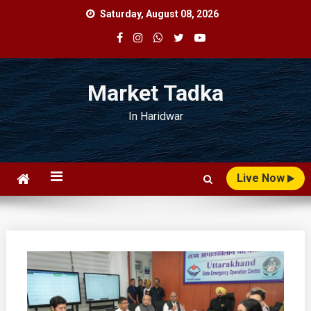
Skip
Saturday, August 08, 2026
to
content
Market Tadka
In Haridwar
Live Now