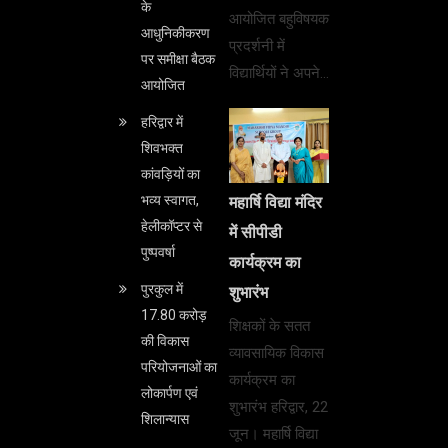
के
आयोजित बहुविषयक
आधुनिकीकरण
प्रदर्शनी में
पर समीक्षा बैठक
विद्यार्थियों ने अपने…
आयोजित
हरिद्वार में
शिवभक्त
कांवड़ियों का
भव्य स्वागत,
महार्षि विद्या मंदिर
हेलीकॉप्टर से
में सीपीडी
पुष्पवर्षा
कार्यक्रम का
पुरकुल में
शुभारंभ
17.80 करोड़
शिक्षकों के सतत
की विकास
व्यावसायिक विकास
परियोजनाओं का
कार्यक्रम का
लोकार्पण एवं
शुभारंभ हरिद्वार, 22
शिलान्यास
जून। महार्षि विद्या