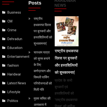
HARIDWAR
Posts
NEWS
Business
राष्ट्रीय
CM
हथकरघा दिवस
Crime
पर बुनकरों और
हस्तशिल्पियों को
Dehradun
शुभकामनाएं
Education
राष्ट्रीय हथकरघा
चारधाम यात्रा
Entertainment
दिवस पर बुनकरों
को सुगम बनाने
के लिए
और हस्तशिल्पियों
fashion
कर्णप्रयाग और
को शुभकामनाएं
Haridwar
सिमली पार्किंग
प्रदेश के सभी
Latest News
परियोजनाओं को
बुनकरों एवं
मिली गति
Lifestyle
हस्तशिल्पियों को
मुख्य सचिव की
‘राष्ट्रीय हथकरघा
Politics
अध्यक्षता में
दिवस’ की हार्दिक