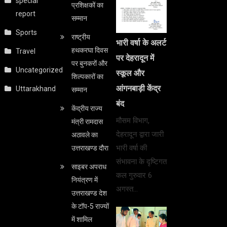
special
प्रशिक्षकों का
report
सम्मान
Sports
राष्ट्रीय
भारी वर्षा के अलर्ट
हथकरघा दिवस
Travel
पर देहरादून में
पर बुनकरों और
Uncategorized
स्कूल और
शिल्पकारों का
आंगनबाड़ी केंद्र
Uttarakhand
सम्मान
बंद
केंद्रीय राज्य
मौसम विभाग,
मंत्री रामदास
देहरादून द्वारा जारी
अठावले का
भारी वर्षा की
उत्तराखण्ड दौरा
संभावना के दृष्टिगत
साइबर अपराध
कल गुरुवार 6
नियंत्रण में
अगस्त…
उत्तराखण्ड देश
के टॉप-5 राज्यों
में शामिल