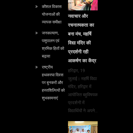
कौशल विकास
योजनाओं की
नवाचार और
व्यापक समीक्षा
रचनात्मकता का
जनकल्याण,
बना मंच, महर्षि
पशुपालन एवं
विद्या मंदिर की
श्रमिक हितों को
प्रदर्शनी रही
बढ़ावा
आकर्षण का केंद्र
राष्ट्रीय
हरिद्वार, 19
हथकरघा दिवस
जुलाई। महर्षि विद्या
पर बुनकरों और
मंदिर, हरिद्वार में
हस्तशिल्पियों को
आयोजित बहुविषयक
शुभकामनाएं
प्रदर्शनी में
विद्यार्थियों ने अपने…