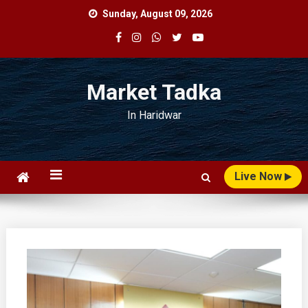
Skip
Sunday, August 09, 2026
to
content
Market Tadka
In Haridwar
Live Now