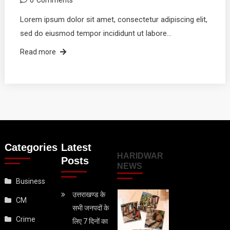
Lorem ipsum dolor sit amet, consectetur adipiscing elit,
sed do eiusmod tempor incididunt ut labore…
Read more
Categories
Latest
HARIDWAR
Posts
NEWS
Business
उत्तराखण्ड के
CM
सभी जनपदों के
Crime
लिए 7 दिनों का