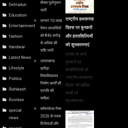
मौसम पूर्वानुमान
Dehradun
जारी
Education
राष्ट्रीय हथकरघा
लगभग 10 लाख
Entertainment
दिवस पर बुनकरों
पेंशन लाभार्थियों
को ₹146 करोड़
और हस्तशिल्पियों
fashion
से अधिक की
को शुभकामनाएं
Haridwar
राशि जारी
प्रदेश के सभी
Latest News
उत्तराखण्ड
बुनकरों एवं
Lifestyle
क्रीड़ा
हस्तशिल्पियों को
विश्वविद्यालय
‘राष्ट्रीय हथकरघा
Politics
निर्माण कार्यों की
दिवस’ की हार्दिक
Rishikesh
प्रगति की
बधाई एवं
समीक्षा
Roorkee
शुभकामनाएं।
कॉमनवेल्थ गेम्स
special
2026 के पदक
news
विजेताओं और