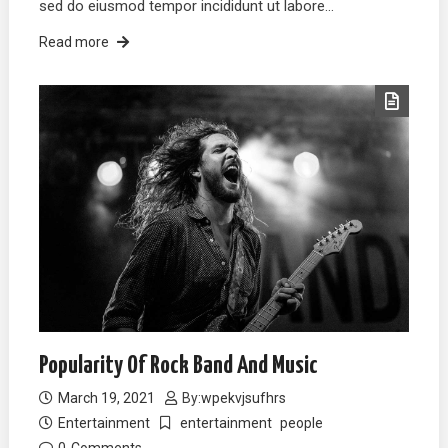
sed do eiusmod tempor incididunt ut labore…
Read more
Popularity Of Rock Band And Music
March 19, 2021
By:
wpekvjsufhrs
Entertainment
entertainment
people
0
Comments