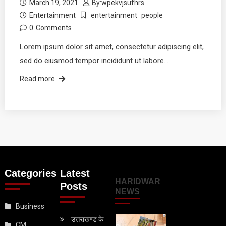
March 19, 2021
By:
wpekvjsufhrs
Entertainment
entertainment
people
0
Comments
Lorem ipsum dolor sit amet, consectetur adipiscing elit,
sed do eiusmod tempor incididunt ut labore…
Read more
Categories
Latest
HARIDWAR
Posts
NEWS
Business
उत्तराखण्ड के
CM