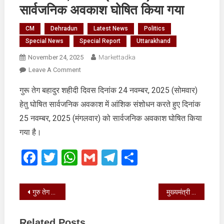
सार्वजनिक अवकाश घोषित किया गया
CM
Dehradun
Latest News
Politics
Special News
Special Report
Uttarakhand
November 24, 2025
Markettadka
On
Leave A Comment
25
गुरू तेग बहादुर शहीदी दिवस दिनांक 24 नवम्बर, 2025 (सोमवार)
नवम्बर,
हेतु घोषित सार्वजनिक अवकाश में आंशिक संशोधन करते हुए दिनांक
2025
(मंगलवार)
25 नवम्बर, 2025 (मंगलवार) को सार्वजनिक अवकाश घोषित किया
को
गया है।
सार्वजनिक
अवकाश
Facebook
Twitter
WhatsApp
Gmail
Telegram
Share
घोषित
किया
गया
Post
गुरु तेग बहादुर जी ने लोगों को प्रेम, एकता, भाईचारे का संदेश दिया
मुख्यमंत्री ने कहा कि आपकी इस उपलब्धि पर पूरे देश को गर्व है
navigation
Related Posts