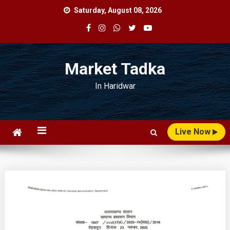
Skip
Saturday, August 08, 2026
to
content
Market Tadka
In Haridwar
Live Now