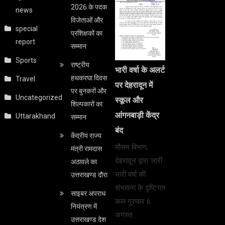
2026 के पदक
news
विजेताओं और
special
प्रशिक्षकों का
report
सम्मान
Sports
राष्ट्रीय
भारी वर्षा के अलर्ट
हथकरघा दिवस
Travel
पर देहरादून में
पर बुनकरों और
Uncategorized
स्कूल और
शिल्पकारों का
आंगनबाड़ी केंद्र
Uttarakhand
सम्मान
बंद
केंद्रीय राज्य
मौसम विभाग,
मंत्री रामदास
देहरादून द्वारा जारी
अठावले का
भारी वर्षा की
उत्तराखण्ड दौरा
संभावना के दृष्टिगत
साइबर अपराध
कल गुरुवार 6
नियंत्रण में
अगस्त…
उत्तराखण्ड देश