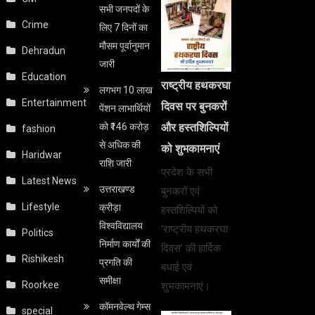
सभी जनपदों के
Crime
लिए 7 दिनों का
मौसम पूर्वानुमान
Dehradun
जारी
Education
राष्ट्रीय हथकरघा
लगभग 10 लाख
Entertainment
दिवस पर बुनकरों
पेंशन लाभार्थियों
को ₹146 करोड़
और हस्तशिल्पियों
fashion
से अधिक की
को शुभकामनाएं
Haridwar
राशि जारी
प्रदेश के सभी
Latest News
उत्तराखण्ड
बुनकरों एवं
Lifestyle
क्रीड़ा
हस्तशिल्पियों को
विश्वविद्यालय
‘राष्ट्रीय हथकरघा
Politics
निर्माण कार्यों की
दिवस’ की हार्दिक
Rishikesh
प्रगति की
बधाई एवं
समीक्षा
Roorkee
शुभकामनाएं।
कॉमनवेल्थ गेम्स
special