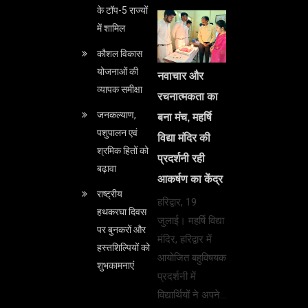
के टॉप-5 राज्यों
में शामिल
कौशल विकास
योजनाओं की
नवाचार और
व्यापक समीक्षा
रचनात्मकता का
जनकल्याण,
बना मंच, महर्षि
पशुपालन एवं
विद्या मंदिर की
श्रमिक हितों को
प्रदर्शनी रही
बढ़ावा
आकर्षण का केंद्र
राष्ट्रीय
हरिद्वार, 19
हथकरघा दिवस
जुलाई। महर्षि विद्या
पर बुनकरों और
मंदिर, हरिद्वार में
हस्तशिल्पियों को
आयोजित बहुविषयक
शुभकामनाएं
प्रदर्शनी में
विद्यार्थियों ने अपने…