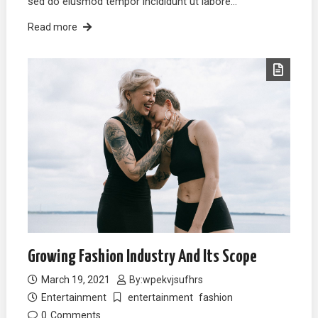
sed do eiusmod tempor incididunt ut labore…
Read more
Growing Fashion Industry And Its Scope
March 19, 2021
By:
wpekvjsufhrs
Entertainment
entertainment
fashion
0
Comments