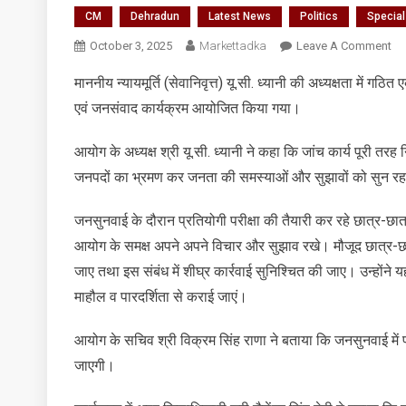
CM
Dehradun
Latest News
Politics
Specia
On
October 3, 2025
Markettadka
Leave A Comment
सर्
माननीय न्यायमूर्ति (सेवानिवृत्त) यू.सी. ध्यानी की अध्यक्षता में ग
हा
एवं जनसंवाद कार्यक्रम आयोजित किया गया।
काठ
हल्द्
में
आयोग के अध्यक्ष श्री यू.सी. ध्यानी ने कहा कि जांच कार्य पूरी तरह
जन
जनपदों का भ्रमण कर जनता की समस्याओं और सुझावों को सुन रहा है 
एवं
जन
जनसुनवाई के दौरान प्रतियोगी परीक्षा की तैयारी कर रहे छात्र-छात्राओं,
कार
आयोग के समक्ष अपने अपने विचार और सुझाव रखे। मौजूद छात्र-छात्र
आय
जाए तथा इस संबंध में शीघ्र कार्रवाई सुनिश्चित की जाए। उन्होंने यह भ
कि
माहौल व पारदर्शिता से कराई जाएं।
आयोग के सचिव श्री विक्रम सिंह राणा ने बताया कि जनसुनवाई में प्
जाएगी।