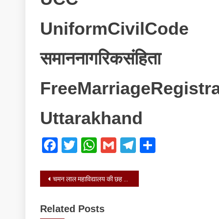
मात्र
02
UniformCivilCode
दिन
शेष
समाननागरिकसंहिता
FreeMarriageRegistra
Uttarakhand
Facebook
Twitter
WhatsApp
Gmail
Telegram
Share
Post
चमन लाल महाविद्यालय की छह छात्राओं ने यूजीसी नेट परीक्षा में शानदार प्रदर्शन किया
navigation
Related Posts