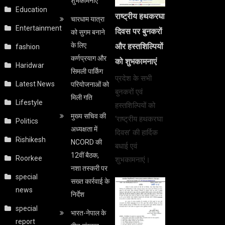
शुभकामनाएं
Education
राष्ट्रीय हथकरघा
चारधाम यात्रा
Entertainment
दिवस पर बुनकरों
को सुगम बनाने
के लिए
और हस्तशिल्पियों
fashion
कर्णप्रयाग और
को शुभकामनाएं
Haridwar
सिमली पार्किंग
प्रदेश के सभी
Latest News
परियोजनाओं को
बुनकरों एवं
मिली गति
Lifestyle
हस्तशिल्पियों को
मुख्य सचिव की
‘राष्ट्रीय हथकरघा
Politics
अध्यक्षता में
दिवस’ की हार्दिक
Rishikesh
NCORD की
बधाई एवं
12वीं बैठक,
Roorkee
शुभकामनाएं।
नशा तस्करी पर
special
सख्त कार्रवाई के
news
निर्देश
special
भारत-नेपाल के
report