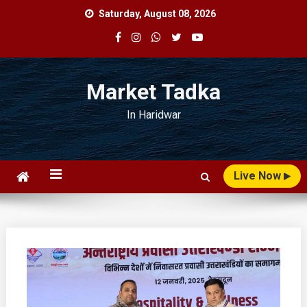
Skip
Saturday, August 08, 2026
to
content
Market Tadka
In Haridwar
Live Now