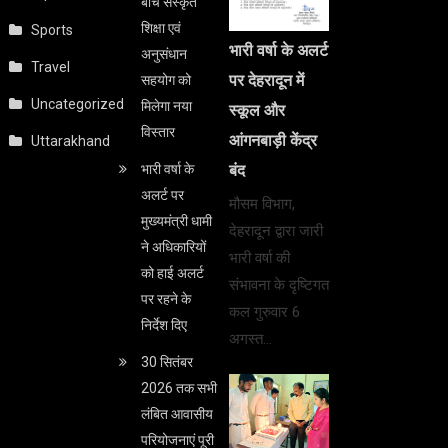
बीच संस्कृत
शिक्षा एवं
Sports
भारी वर्षा के अलर्ट
अनुसंधान
Travel
पर देहरादून में
सहयोग को
Uncategorized
मिलेगा नया
स्कूल और
विस्तार
आंगनबाड़ी केंद्र
Uttarakhand
भारी वर्षा के
बंद
अलर्ट पर
मौसम विभाग,
मुख्यमंत्री धामी
देहरादून द्वारा जारी
ने अधिकारियों
भारी वर्षा की
को हाई अलर्ट
संभावना के दृष्टिगत
पर रहने के
कल गुरुवार 6
निर्देश दिए
अगस्त…
30 सितंबर
2026 तक सभी
लंबित आवासीय
परियोजनाएं पूरी