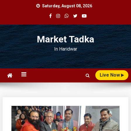
Skip
Saturday, August 08, 2026
to
content
Market Tadka
In Haridwar
Live Now