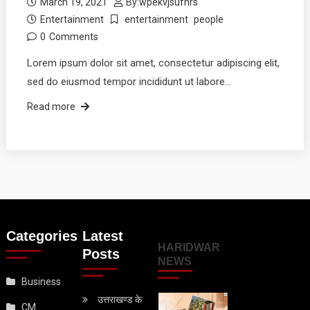
March 19, 2021
By:
wpekvjsufhrs
Entertainment
entertainment
people
0
Comments
Lorem ipsum dolor sit amet, consectetur adipiscing elit,
sed do eiusmod tempor incididunt ut labore…
Read more
Categories
Latest
HARIDWAR
Posts
NEWS
Business
उत्तराखण्ड के
CM