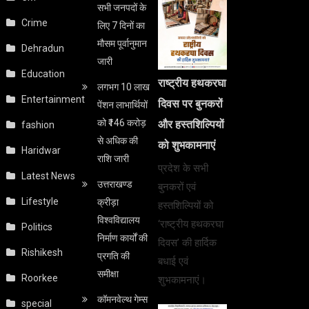
सभी जनपदों के
Crime
लिए 7 दिनों का
मौसम पूर्वानुमान
Dehradun
जारी
Education
राष्ट्रीय हथकरघा
लगभग 10 लाख
Entertainment
दिवस पर बुनकरों
पेंशन लाभार्थियों
को ₹146 करोड़
और हस्तशिल्पियों
fashion
से अधिक की
को शुभकामनाएं
Haridwar
राशि जारी
प्रदेश के सभी
Latest News
उत्तराखण्ड
बुनकरों एवं
Lifestyle
क्रीड़ा
हस्तशिल्पियों को
विश्वविद्यालय
‘राष्ट्रीय हथकरघा
Politics
निर्माण कार्यों की
दिवस’ की हार्दिक
Rishikesh
प्रगति की
बधाई एवं
समीक्षा
Roorkee
शुभकामनाएं।
कॉमनवेल्थ गेम्स
special