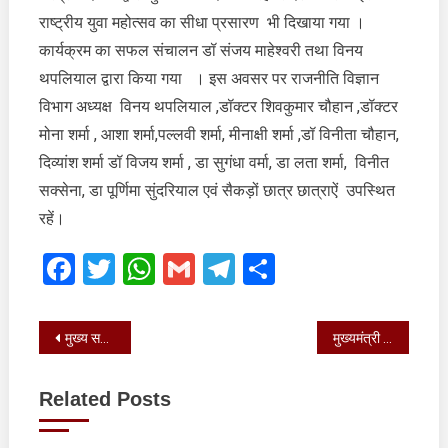
राष्ट्रीय युवा महोत्सव का सीधा प्रसारण भी दिखाया गया ।
कार्यक्रम का सफल संचालन डॉ संजय माहेश्वरी तथा विनय
थपलियाल द्वारा किया गया । इस अवसर पर राजनीति विज्ञान
विभाग अध्यक्ष विनय थपलियाल ,डॉक्टर शिवकुमार चौहान ,डॉक्टर
मोना शर्मा , आशा शर्मा,पल्लवी शर्मा, मीनाक्षी शर्मा ,डॉ विनीता चौहान,
दिव्यांश शर्मा डॉ विजय शर्मा , डा सुगंधा वर्मा, डा लता शर्मा, विनीत
सक्सेना, डा पूर्णिमा सुंदरियाल एवं सैकड़ों छात्र छात्राऐं उपस्थित
रहें।
Facebook
Twitter
WhatsApp
Gmail
Telegram
Share
Post
मुख्य सचिव डॉ. एस.एस.संधु ने शुक्रवार को सचिवालय में वित्तीय वर्ष 2023-24 के लिए पूंजीगत निवेश के लिए राज्यों को विशेष सहायता योजना की प्रगति की समीक्षा की
मुख्यमंत्री ने पिथौरागढ़ में किया रू0 217.28 करोड़ की 65 विकास योजनाओं का लोकार्पण एवं शिलान्यास। जनपद के विकास के लिये की कई घोषणाये
navigation
Related Posts