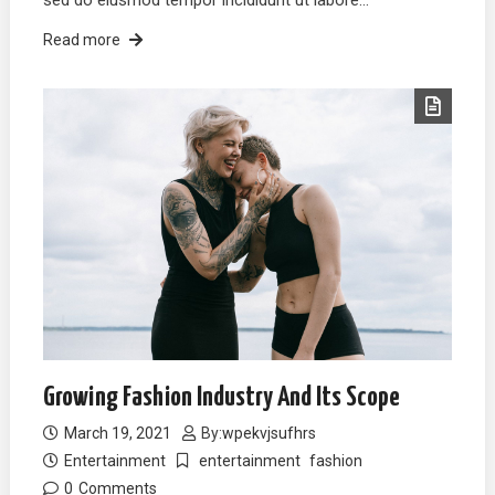
sed do eiusmod tempor incididunt ut labore…
Read more
Growing Fashion Industry And Its Scope
March 19, 2021
By:
wpekvjsufhrs
Entertainment
entertainment
fashion
0
Comments