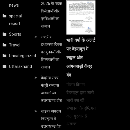
2026 के पदक
news
विजेताओं और
special
प्रशिक्षकों का
report
सम्मान
Sports
राष्ट्रीय
भारी वर्षा के अलर्ट
हथकरघा दिवस
Travel
पर देहरादून में
पर बुनकरों और
Uncategorized
स्कूल और
शिल्पकारों का
आंगनबाड़ी केंद्र
Uttarakhand
सम्मान
बंद
केंद्रीय राज्य
मौसम विभाग,
मंत्री रामदास
देहरादून द्वारा जारी
अठावले का
भारी वर्षा की
उत्तराखण्ड दौरा
संभावना के दृष्टिगत
साइबर अपराध
कल गुरुवार 6
नियंत्रण में
अगस्त…
उत्तराखण्ड देश