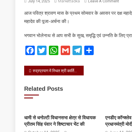
On
July 14, 2025
Markettadka
Leave A Comment
देवाधिदेव
आज पवित्र श्रावण मास के प्रथम सोमवार के अवसर पर दक्ष महादेव मन्
महादेव
महादेव की पूजा-अर्चना की।
की
पूजा-
अर्चना
भगवान भोलेनाथ से आप सभी के सुख, समृद्धि एवं उन्नति के लिए प्र
की
Facebook
Twitter
WhatsApp
Gmail
Telegram
Share
Post
रुद्रप्रयाग में स्थित श्री कार्तिक स्वामी मंदिर की प्रतिकृति भेंट की
navigation
Related Posts
धामी से धनोल्टी विधानसभा क्षेत्र से विधायक
एनडीए कॉन्क्लेव म
प्रीतम सिंह पंवार ने शिष्टाचार भेंट की
प्रधानमंत्री मोद