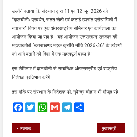
सेंटर,
सचिवालय
उन्होंने बताया कि संस्थान द्वारा 11 एवं 12 जून 2026 को
में
“दालचीनीः प्रवर्धन, सतत खेती एवं कटाई उपरांत प्रौद्योगिकी में
प्रेस
नवाचार” विषय पर एक अंतरराष्ट्रीय सेमिनार एवं कार्यशाला का
वार्ता
की
आयोजन किया जा रहा है। यह आयोजन उत्तराखण्ड सरकार की
महत्वाकांक्षी “उत्तराखण्ड महक क्रांति नीति 2026-36” के उद्देश्यों
को आगे बढ़ाने की दिशा में एक महत्वपूर्ण पहल है।
इस सेमिनार में दालचीनी से सम्बन्धित अंतरराष्ट्रीय एवं राष्ट्रीय
विशेषज्ञ प्रतिभाग करेंगे।
इस मौके पर संस्थान के निदेशक डॉ. नृपेन्द्र चौहान भी मौजूद रहे।
Facebook
Twitter
WhatsApp
Gmail
Telegram
Share
Post
उत्तराखण्ड में विशेष गहन पुनरीक्षण कार्यक्रम की विधिवत शुरु
मुख्यमंत्री धामी ने प्रधानमंत्री मोदी को 12 वर्ष के सफल नेतृत्व पर दी बधाई