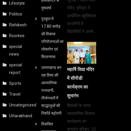
हेलीकॉप्टर से
Lifestyle
मंदिर, हरिद्वार में
पुष्पवर्षा
Politics
आयोजित बहुविषयक
पुरकुल में
प्रदर्शनी में
Rishikesh
17.80 करोड़
विद्यार्थियों ने अपने…
की विकास
Roorkee
परियोजनाओं का
special
लोकार्पण एवं
news
शिलान्यास
special
उत्तराखण्ड बन
महार्षि विद्या मंदिर
report
रहा विश्व की
में सीपीडी
आध्यात्मिक
Sports
कार्यक्रम का
राजधानी,
Travel
शुभारंभ
तीर्थस्थलों में
Uncategorized
शिक्षकों के सतत
श्रद्धालुओं की
रिकॉर्ड बढ़ोतरी
व्यावसायिक विकास
Uttarakhand
कार्यक्रम का
विकसित
शुभारंभ हरिद्वार, 22