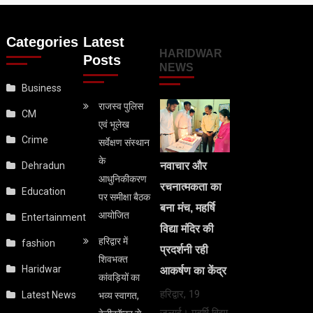
Categories
Latest
HARIDWAR
Posts
NEWS
Business
राजस्व पुलिस
CM
एवं भूलेख
Crime
सर्वेक्षण संस्थान
के
नवाचार और
Dehradun
आधुनिकीकरण
रचनात्मकता का
Education
पर समीक्षा बैठक
बना मंच, महर्षि
आयोजित
Entertainment
विद्या मंदिर की
हरिद्वार में
fashion
प्रदर्शनी रही
शिवभक्त
Haridwar
आकर्षण का केंद्र
कांवड़ियों का
हरिद्वार, 19
Latest News
भव्य स्वागत,
जुलाई। महर्षि विद्या