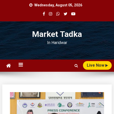
Skip
Wednesday, August 05, 2026
to
content
Market Tadka
In Haridwar
Live Now