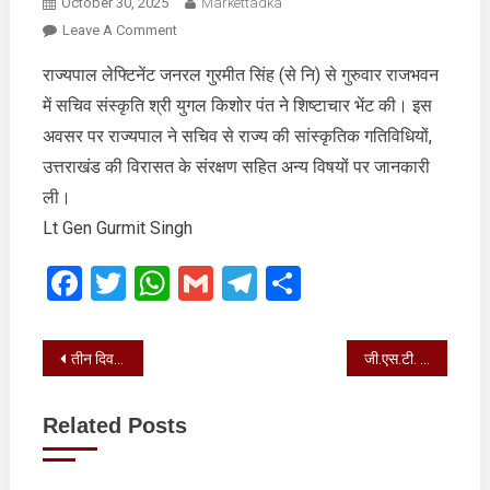
October 30, 2025
Markettadka
On
Leave A Comment
उत्तराखंड
राज्यपाल लेफ्टिनेंट जनरल गुरमीत सिंह (से नि) से गुरुवार राजभवन
की
में सचिव संस्कृति श्री युगल किशोर पंत ने शिष्टाचार भेंट की। इस
विरासत
के
अवसर पर राज्यपाल ने सचिव से राज्य की सांस्कृतिक गतिविधियों,
संरक्षण
उत्तराखंड की विरासत के संरक्षण सहित अन्य विषयों पर जानकारी
सहित
ली।
अन्य
Lt Gen Gurmit Singh
विषयों
पर
Facebook
Twitter
WhatsApp
Gmail
Telegram
Share
जानकारी
ली
Post
तीन दिवसीय देवभूमि रजत उत्सव कार्यक्रम का शुभारम्भ राज्यसभा सांसद नरेश बंसल ने दीप जलाकर किया
जी.एस.टी. ग्राहक ऑनलाईन ईनाम योजना ’बिल लाओ, ईनाम पाओ’
navigation
Related Posts