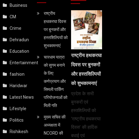
Business
राष्ट्रीय
CM
हथकरघा दिवस
Crime
पर बुनकरों और
हस्तशिल्पियों को
Dehradun
शुभकामनाएं
Education
राष्ट्रीय हथकरघा
चारधाम यात्रा
Entertainment
दिवस पर बुनकरों
को सुगम बनाने
के लिए
और हस्तशिल्पियों
fashion
कर्णप्रयाग और
को शुभकामनाएं
Haridwar
सिमली पार्किंग
प्रदेश के सभी
Latest News
परियोजनाओं को
बुनकरों एवं
मिली गति
Lifestyle
हस्तशिल्पियों को
मुख्य सचिव की
‘राष्ट्रीय हथकरघा
Politics
अध्यक्षता में
दिवस’ की हार्दिक
Rishikesh
NCORD की
बधाई एवं