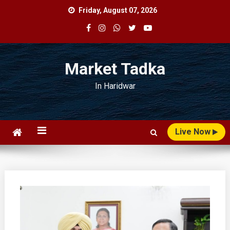
Skip
Friday, August 07, 2026
to
content
Market Tadka
In Haridwar
Live Now