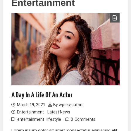
Entertainment
A Day In A Life Of An Actor
March 19, 2021
By:
wpekvjsufhrs
Entertainment
Latest News
entertainment
lifestyle
0
Comments
Lorem ipsum dolor sit amet, consectetur adipiscing elit,