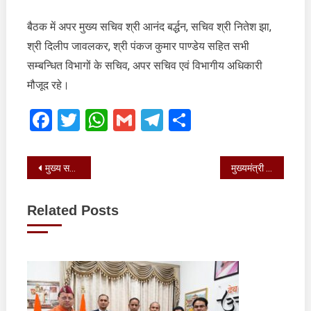
बैठक में अपर मुख्य सचिव श्री आनंद बर्द्धन, सचिव श्री नितेश झा,
श्री दिलीप जावलकर, श्री पंकज कुमार पाण्डेय सहित सभी
सम्बन्धित विभागों के सचिव, अपर सचिव एवं विभागीय अधिकारी
मौजूद रहे।
Facebook
Twitter
WhatsApp
Gmail
Telegram
Share
Post
मुख्य सचिव राधा रतूड़ी ने आज सचिवालय में विभागों के साथ वर्ष 2025-26 हेतु राजस्व प्राप्ति के लक्ष्य निर्धारित
मुख्यमंत्री पुष्कर सिंह धामी ने पुलिस लाइन, बरेली में 29वें उत्तरायणी मेले का शुभारंभ किया
navigation
Related Posts