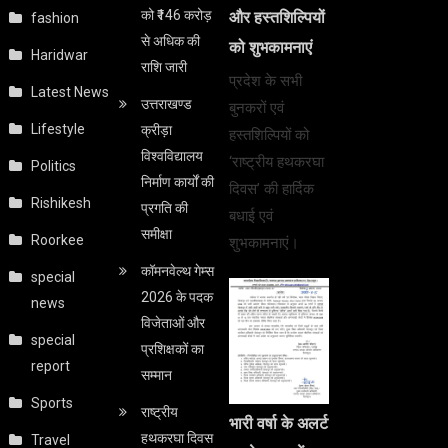
को ₹146 करोड़
और हस्तशिल्पियों
fashion
से अधिक की
को शुभकामनाएं
Haridwar
राशि जारी
प्रदेश के सभी
Latest News
उत्तराखण्ड
बुनकरों एवं
Lifestyle
क्रीड़ा
हस्तशिल्पियों को
विश्वविद्यालय
‘राष्ट्रीय हथकरघा
Politics
निर्माण कार्यों की
दिवस’ की हार्दिक
Rishikesh
प्रगति की
बधाई एवं
समीक्षा
Roorkee
शुभकामनाएं।
कॉमनवेल्थ गेम्स
special
2026 के पदक
news
विजेताओं और
special
प्रशिक्षकों का
report
सम्मान
Sports
राष्ट्रीय
भारी वर्षा के अलर्ट
हथकरघा दिवस
Travel