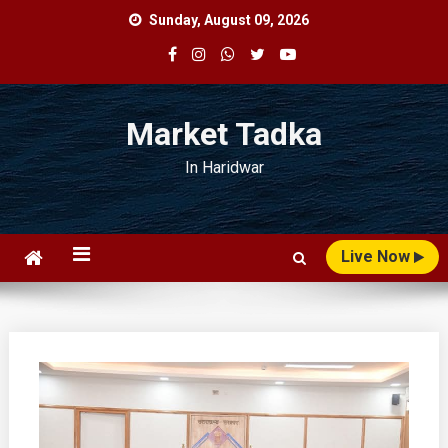
Skip
Sunday, August 09, 2026
to
content
Market Tadka
In Haridwar
Live Now