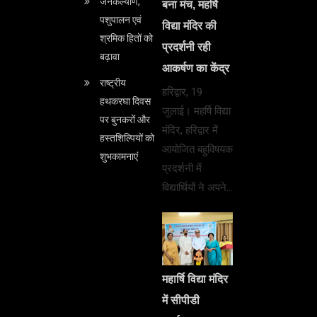
जनकल्याण,
बना मंच, महर्षि
पशुपालन एवं
विद्या मंदिर की
श्रमिक हितों को
प्रदर्शनी रही
बढ़ावा
आकर्षण का केंद्र
राष्ट्रीय
हरिद्वार, 19
हथकरघा दिवस
जुलाई। महर्षि विद्या
पर बुनकरों और
मंदिर, हरिद्वार में
हस्तशिल्पियों को
आयोजित बहुविषयक
शुभकामनाएं
प्रदर्शनी में
विद्यार्थियों ने अपने…
महार्षि विद्या मंदिर
में सीपीडी