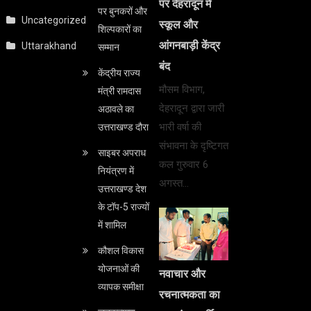
पर देहरादून में
पर बुनकरों और
Uncategorized
स्कूल और
शिल्पकारों का
आंगनबाड़ी केंद्र
Uttarakhand
सम्मान
बंद
केंद्रीय राज्य
मौसम विभाग,
मंत्री रामदास
देहरादून द्वारा जारी
अठावले का
भारी वर्षा की
उत्तराखण्ड दौरा
संभावना के दृष्टिगत
साइबर अपराध
कल गुरुवार 6
नियंत्रण में
अगस्त…
उत्तराखण्ड देश
के टॉप-5 राज्यों
में शामिल
कौशल विकास
योजनाओं की
नवाचार और
व्यापक समीक्षा
रचनात्मकता का