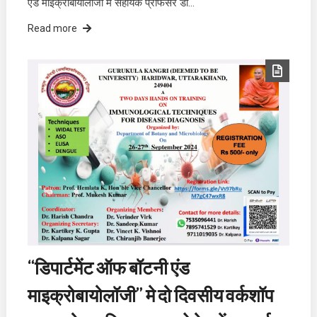
एंड माइक्रोबायोलॉजी में सहायक प्रोफेसर डॉ…
Read more
“डिपार्टमेंट ऑफ बॉटनी एंड
माइक्रोबायोलॉजी” मे दो दिवसीय वर्कशॉप