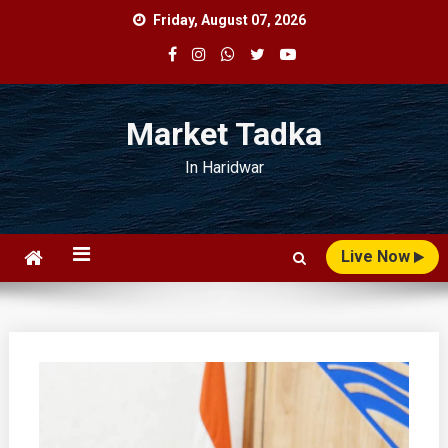
Skip
Friday, August 07, 2026
to
content
Market Tadka
In Haridwar
Live Now