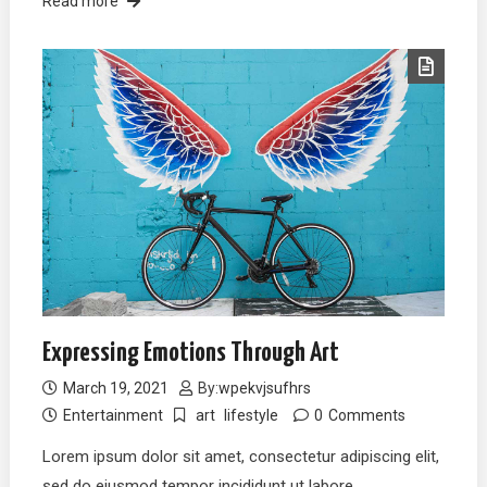
Read more
Expressing Emotions Through Art
March 19, 2021
By:
wpekvjsufhrs
Entertainment
art
lifestyle
0
Comments
Lorem ipsum dolor sit amet, consectetur adipiscing elit,
sed do eiusmod tempor incididunt ut labore…