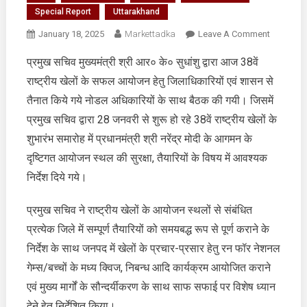
Special Report
Uttarakhand
On
January 18, 2025
Markettadka
Leave A Comment
38वें
प्रमुख सचिव मुख्यमंत्री श्री आर० के० सुधांशु द्वारा आज 38वें
राष्ट्रीय
राष्ट्रीय खेलों के सफल आयोजन हेतु जिलाधिकारियों एवं शासन से
खेलों
के
तैनात किये गये नोडल अधिकारियों के साथ बैठक की गयी। जिसमें
शुभारंभ
प्रमुख सचिव द्वारा 28 जनवरी से शुरू हो रहे 38वें राष्ट्रीय खेलों के
समारोह
शुभारंभ समारोह में प्रधानमंत्री श्री नरेंद्र मोदी के आगमन के
में
दृष्टिगत आयोजन स्थल की सुरक्षा, तैयारियों के विषय में आवश्यक
प्रधानमंत्री
श्री
निर्देश दिये गये।
नरेंद्र
मोदी
प्रमुख सचिव ने राष्ट्रीय खेलों के आयोजन स्थलों से संबंधित
के
प्रत्येक जिले में सम्पूर्ण तैयारियों को समयबद्ध रूप से पूर्ण कराने के
आगमन
निर्देश के साथ जनपद में खेलों के प्रचार-प्रसार हेतु रन फॉर नेशनल
के
गेम्स/बच्चों के मध्य क्विज, निबन्ध आदि कार्यक्रम आयोजित कराने
दृष्टिगत
एवं मुख्य मार्गों के सौन्दर्यीकरण के साथ साफ सफाई पर विशेष ध्यान
आयोजन
स्थल
देने हेतु निर्देशित किया।