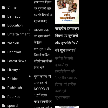
हथकरघा दिवस
Crime
पर बुनकरों और
हस्तशिल्पियों को
Dehradun
शुभकामनाएं
Education
राष्ट्रीय हथकरघा
चारधाम यात्रा
Entertainment
दिवस पर बुनकरों
को सुगम बनाने
के लिए
और हस्तशिल्पियों
fashion
कर्णप्रयाग और
को शुभकामनाएं
Haridwar
सिमली पार्किंग
प्रदेश के सभी
Latest News
परियोजनाओं को
बुनकरों एवं
मिली गति
Lifestyle
हस्तशिल्पियों को
मुख्य सचिव की
‘राष्ट्रीय हथकरघा
Politics
अध्यक्षता में
दिवस’ की हार्दिक
Rishikesh
NCORD की
बधाई एवं
12वीं बैठक,
Roorkee
शुभकामनाएं।
नशा तस्करी पर
special
सख्त कार्रवाई के