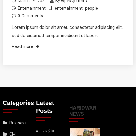
March 19, 2021
By:
wpekvjsufhrs
Entertainment
entertainment
people
0
Comments
Lorem ipsum dolor sit amet, consectetur adipiscing elit,
sed do eiusmod tempor incididunt ut labore…
Read more
Categories
Latest
HARIDWAR
Posts
NEWS
Business
राष्ट्रीय
CM