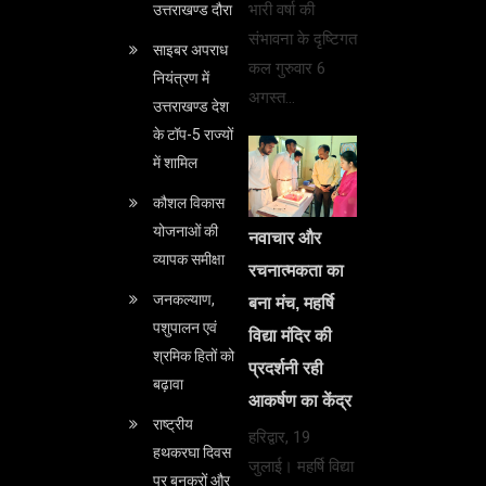
भारी वर्षा की
उत्तराखण्ड दौरा
संभावना के दृष्टिगत
साइबर अपराध
कल गुरुवार 6
नियंत्रण में
अगस्त…
उत्तराखण्ड देश
के टॉप-5 राज्यों
में शामिल
कौशल विकास
योजनाओं की
नवाचार और
व्यापक समीक्षा
रचनात्मकता का
जनकल्याण,
बना मंच, महर्षि
पशुपालन एवं
विद्या मंदिर की
श्रमिक हितों को
प्रदर्शनी रही
बढ़ावा
आकर्षण का केंद्र
राष्ट्रीय
हरिद्वार, 19
हथकरघा दिवस
जुलाई। महर्षि विद्या
पर बुनकरों और