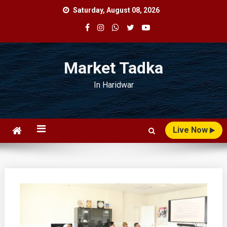
Skip
Saturday, August 08, 2026
to
content
Market Tadka
In Haridwar
Live Now