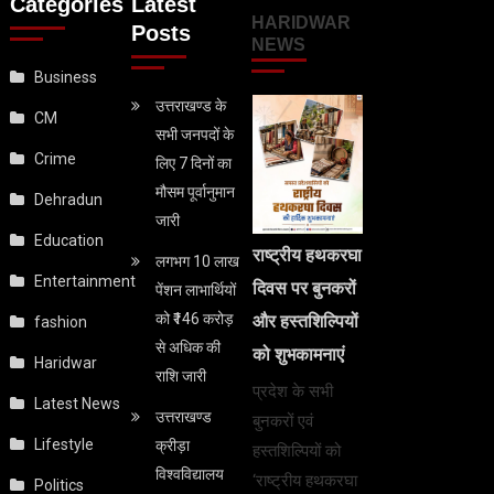
Categories
Latest
HARIDWAR
Posts
NEWS
Business
उत्तराखण्ड के
CM
सभी जनपदों के
Crime
लिए 7 दिनों का
मौसम पूर्वानुमान
Dehradun
जारी
Education
राष्ट्रीय हथकरघा
लगभग 10 लाख
Entertainment
दिवस पर बुनकरों
पेंशन लाभार्थियों
को ₹146 करोड़
और हस्तशिल्पियों
fashion
से अधिक की
को शुभकामनाएं
Haridwar
राशि जारी
प्रदेश के सभी
Latest News
उत्तराखण्ड
बुनकरों एवं
Lifestyle
क्रीड़ा
हस्तशिल्पियों को
विश्वविद्यालय
‘राष्ट्रीय हथकरघा
Politics