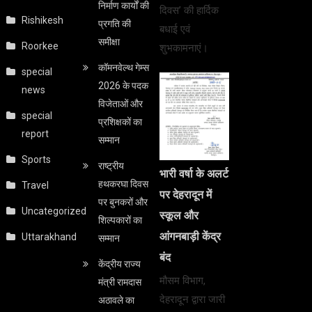
निर्माण कार्यों की
दिवस’ की हार्दिक
Rishikesh
प्रगति की
बधाई एवं
समीक्षा
Roorkee
शुभकामनाएं।
कॉमनवेल्थ गेम्स
special
2026 के पदक
news
विजेताओं और
special
प्रशिक्षकों का
report
सम्मान
Sports
राष्ट्रीय
भारी वर्षा के अलर्ट
हथकरघा दिवस
Travel
पर देहरादून में
पर बुनकरों और
Uncategorized
स्कूल और
शिल्पकारों का
आंगनबाड़ी केंद्र
Uttarakhand
सम्मान
बंद
केंद्रीय राज्य
मौसम विभाग,
मंत्री रामदास
देहरादून द्वारा जारी
अठावले का