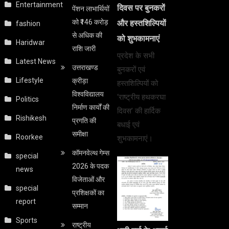
Entertainment
दिवस पर बुनकरों
पेंशन लाभार्थियों
को ₹146 करोड़
और हस्तशिल्पियों
fashion
से अधिक की
को शुभकामनाएं
Haridwar
राशि जारी
प्रदेश के सभी
Latest News
उत्तराखण्ड
बुनकरों एवं
Lifestyle
क्रीड़ा
हस्तशिल्पियों को
विश्वविद्यालय
‘राष्ट्रीय हथकरघा
Politics
निर्माण कार्यों की
दिवस’ की हार्दिक
Rishikesh
प्रगति की
बधाई एवं
समीक्षा
Roorkee
शुभकामनाएं।
कॉमनवेल्थ गेम्स
special
2026 के पदक
news
विजेताओं और
special
प्रशिक्षकों का
report
सम्मान
Sports
राष्ट्रीय