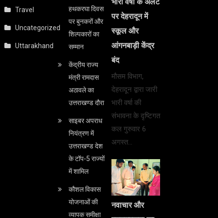
भारी वर्षा के अलर्ट
हथकरघा दिवस
Travel
पर देहरादून में
पर बुनकरों और
Uncategorized
स्कूल और
शिल्पकारों का
आंगनबाड़ी केंद्र
Uttarakhand
सम्मान
बंद
केंद्रीय राज्य
मौसम विभाग,
मंत्री रामदास
देहरादून द्वारा जारी
अठावले का
भारी वर्षा की
उत्तराखण्ड दौरा
संभावना के दृष्टिगत
साइबर अपराध
कल गुरुवार 6
नियंत्रण में
अगस्त…
उत्तराखण्ड देश
के टॉप-5 राज्यों
में शामिल
कौशल विकास
योजनाओं की
नवाचार और
व्यापक समीक्षा