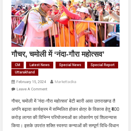
गौचर, चमोली में ‘नंदा-गौरा महोत्सव’
CM
Latest News
Special News
Special Report
Uttarakhand
February 15, 2024
Markettadka
On
Leave A Comment
गौचर,
गौचर, चमोली में ‘नंदा-गौरा महोत्सव’ बेटी ब्वारी आवा उत्तराखण्ड तै
चमोली
अगनि बढ़ावा कार्यक्रम में सम्मिलित होकर क्षेत्र के विकास हेतु ₹400
में
‘नंदा-
करोड़ लागत की विभिन्न परियोजनाओं का लोकार्पण एवं शिलान्यास
गौरा
किया। इसके उपरांत शक्ति स्वरुपा कन्याओं की सम्पूर्ण विधि-विधान
महोत्सव’