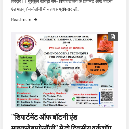
हरिद्वार।। गुरुकुल कांगड़ी सम- विश्वविद्यालय के डिपार्मेंट आफ बॉटनी
एंड माइक्रोबायोलॉजी में सहायक प्रोफेसर डॉ…
Read more
“डिपार्टमेंट ऑफ बॉटनी एंड