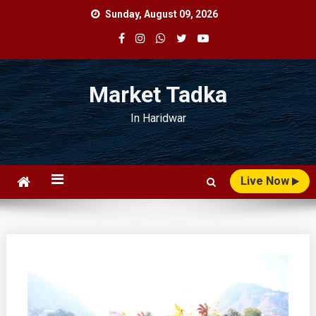
Skip
Sunday, August 09, 2026
to
content
Market Tadka
In Haridwar
Live Now