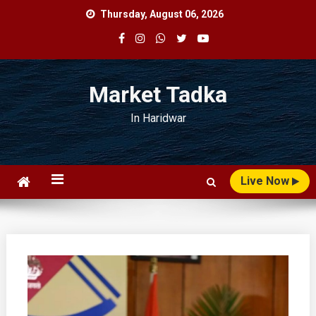
Skip
Thursday, August 06, 2026
to
content
Market Tadka
In Haridwar
Live Now