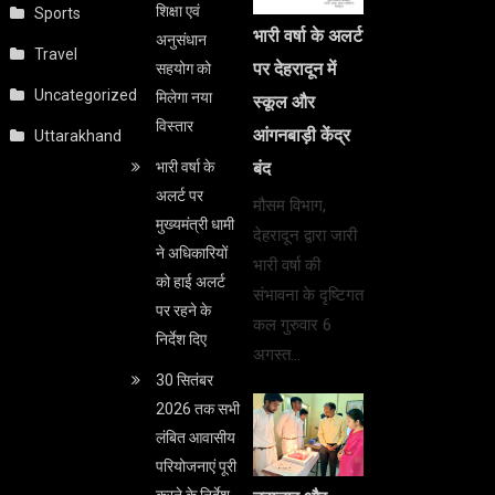
शिक्षा एवं
Sports
भारी वर्षा के अलर्ट
अनुसंधान
Travel
पर देहरादून में
सहयोग को
Uncategorized
मिलेगा नया
स्कूल और
विस्तार
आंगनबाड़ी केंद्र
Uttarakhand
भारी वर्षा के
बंद
अलर्ट पर
मौसम विभाग,
मुख्यमंत्री धामी
देहरादून द्वारा जारी
ने अधिकारियों
भारी वर्षा की
को हाई अलर्ट
संभावना के दृष्टिगत
पर रहने के
कल गुरुवार 6
निर्देश दिए
अगस्त…
30 सितंबर
2026 तक सभी
लंबित आवासीय
परियोजनाएं पूरी
करने के निर्देश