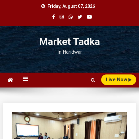
Skip
Friday, August 07, 2026
to
content
Market Tadka
In Haridwar
Live Now