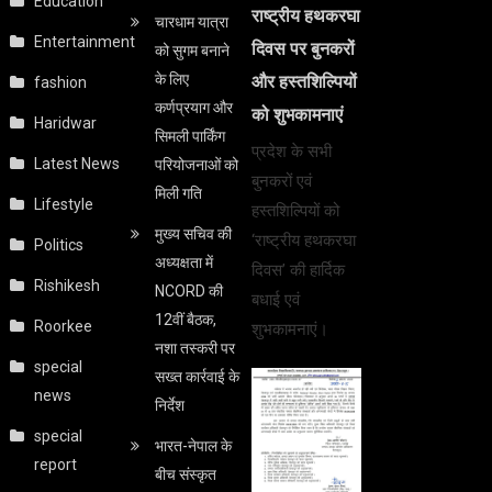
Education
राष्ट्रीय हथकरघा
चारधाम यात्रा
Entertainment
दिवस पर बुनकरों
को सुगम बनाने
के लिए
और हस्तशिल्पियों
fashion
कर्णप्रयाग और
को शुभकामनाएं
Haridwar
सिमली पार्किंग
प्रदेश के सभी
Latest News
परियोजनाओं को
बुनकरों एवं
मिली गति
Lifestyle
हस्तशिल्पियों को
मुख्य सचिव की
‘राष्ट्रीय हथकरघा
Politics
अध्यक्षता में
दिवस’ की हार्दिक
Rishikesh
NCORD की
बधाई एवं
12वीं बैठक,
Roorkee
शुभकामनाएं।
नशा तस्करी पर
special
सख्त कार्रवाई के
news
निर्देश
special
भारत-नेपाल के
report
बीच संस्कृत