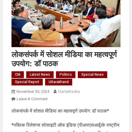
लोकसंपर्क में सोशल मीडिया का महत्वपूर्ण
उपयोग: डॉ पाठक
CM
Latest News
Politics
Special News
Special Report
Uttarakhand
November 30, 2024
Markettadka
On
Leave A Comment
लोकसंपर्क
लोकसंपर्क में सोशल मीडिया का महत्वपूर्ण उपयोग: डॉ पाठक*
में
सोशल
*पब्लिक रिलेशन्स सोसाइटी ऑफ इंडिया (पीआरएसआई)के राष्ट्रीय
मीडिया