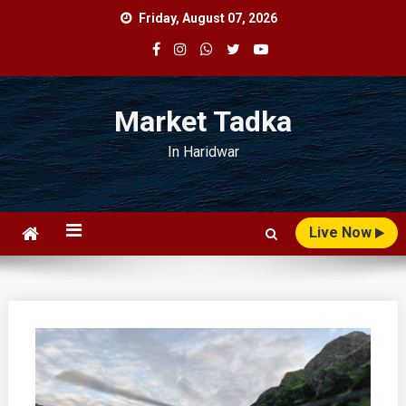
Skip
Friday, August 07, 2026
to
content
Market Tadka
In Haridwar
Live Now