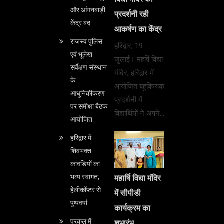
और आंगनबाड़ी
प्रदर्शनी रही
केंद्र बंद
आकर्षण का केंद्र
राजस्व पुलिस
हरिद्वार, 19
एवं भूलेख
जुलाई। महर्षि विद्या
सर्वेक्षण संस्थान
मंदिर, हरिद्वार में
के
आयोजित बहुविषयक
आधुनिकीकरण
प्रदर्शनी में
पर समीक्षा बैठक
विद्यार्थियों ने अपने…
आयोजित
हरिद्वार में
शिवभक्त
कांवड़ियों का
भव्य स्वागत,
महार्षि विद्या मंदिर
हेलीकॉप्टर से
में सीपीडी
पुष्पवर्षा
कार्यक्रम का
पुरकुल में
शुभारंभ