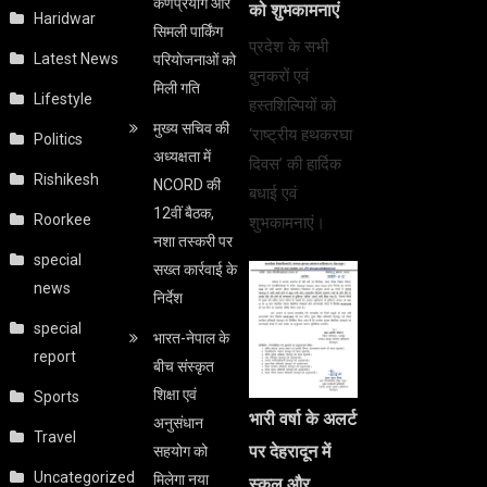
कर्णप्रयाग और
को शुभकामनाएं
Haridwar
सिमली पार्किंग
प्रदेश के सभी
Latest News
परियोजनाओं को
बुनकरों एवं
मिली गति
Lifestyle
हस्तशिल्पियों को
मुख्य सचिव की
‘राष्ट्रीय हथकरघा
Politics
अध्यक्षता में
दिवस’ की हार्दिक
Rishikesh
NCORD की
बधाई एवं
12वीं बैठक,
Roorkee
शुभकामनाएं।
नशा तस्करी पर
special
सख्त कार्रवाई के
news
निर्देश
special
भारत-नेपाल के
report
बीच संस्कृत
शिक्षा एवं
Sports
भारी वर्षा के अलर्ट
अनुसंधान
Travel
पर देहरादून में
सहयोग को
Uncategorized
मिलेगा नया
स्कूल और