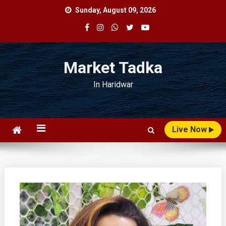
Skip
Sunday, August 09, 2026
to
content
Market Tadka
In Haridwar
Live Now