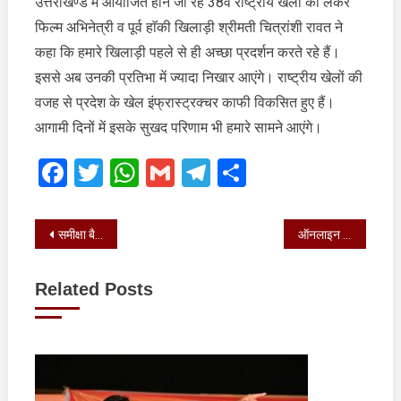
उत्तराखण्ड में आयोजित होने जा रहे 38वें राष्ट्रीय खेलों को लेकर
खेलों
फिल्म अभिनेत्री व पूर्व हाॅकी खिलाड़ी श्रीमती चित्रांशी रावत ने
की
वजह
कहा कि हमारे खिलाड़ी पहले से ही अच्छा प्रदर्शन करते रहे हैं।
से
इससे अब उनकी प्रतिभा में ज्यादा निखार आएंगे। राष्ट्रीय खेलों की
प्रदेश
वजह से प्रदेश के खेल इंफ्रास्ट्रक्चर काफी विकसित हुए हैं।
के
आगामी दिनों में इसके सुखद परिणाम भी हमारे सामने आएंगे।
खेल
इंफ्रास्ट्रक
Facebook
Twitter
WhatsApp
Gmail
Telegram
Share
काफी
विकसित
हुए
Post
समीक्षा बैठक में राज्य निर्वाचन आयुक्त ने बताया कि सभी जनपदों में बैलेट पेपर पहुंच गए
ऑनलाइन एप्लिकेशन के परीक्षण के बाद ही संबंधित प्राधिकारी द्वारा मीडिया के पास जारी किए
navigation
Related Posts