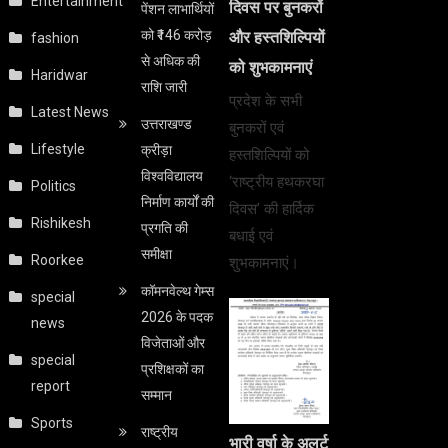
Entertainment
दिवस पर बुनकरों
पेंशन लाभार्थियों
को ₹146 करोड़
और हस्तशिल्पियों
fashion
से अधिक की
को शुभकामनाएं
Haridwar
राशि जारी
प्रदेश के सभी
Latest News
उत्तराखण्ड
बुनकरों एवं
Lifestyle
क्रीड़ा
हस्तशिल्पियों को
विश्वविद्यालय
‘राष्ट्रीय हथकरघा
Politics
निर्माण कार्यों की
दिवस’ की हार्दिक
Rishikesh
प्रगति की
बधाई एवं
समीक्षा
Roorkee
शुभकामनाएं।
कॉमनवेल्थ गेम्स
special
2026 के पदक
news
विजेताओं और
special
प्रशिक्षकों का
report
सम्मान
Sports
राष्ट्रीय
भारी वर्षा के अलर्ट