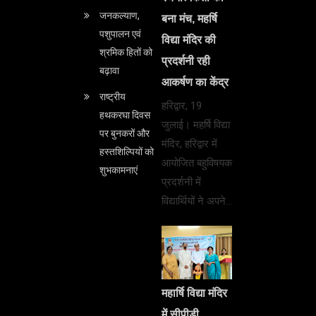
जनकल्याण,
बना मंच, महर्षि
पशुपालन एवं
विद्या मंदिर की
श्रमिक हितों को
प्रदर्शनी रही
बढ़ावा
आकर्षण का केंद्र
राष्ट्रीय
हरिद्वार, 19
हथकरघा दिवस
जुलाई। महर्षि विद्या
पर बुनकरों और
मंदिर, हरिद्वार में
हस्तशिल्पियों को
आयोजित बहुविषयक
शुभकामनाएं
प्रदर्शनी में
विद्यार्थियों ने अपने…
महार्षि विद्या मंदिर
में सीपीडी