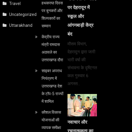
हथकरघा दिवस
Travel
पर देहरादून में
पर बुनकरों और
Uncategorized
स्कूल और
शिल्पकारों का
आंगनबाड़ी केंद्र
Uttarakhand
सम्मान
बंद
केंद्रीय राज्य
मौसम विभाग,
मंत्री रामदास
देहरादून द्वारा जारी
अठावले का
भारी वर्षा की
उत्तराखण्ड दौरा
संभावना के दृष्टिगत
साइबर अपराध
कल गुरुवार 6
नियंत्रण में
अगस्त…
उत्तराखण्ड देश
के टॉप-5 राज्यों
में शामिल
कौशल विकास
योजनाओं की
नवाचार और
व्यापक समीक्षा
रचनात्मकता का