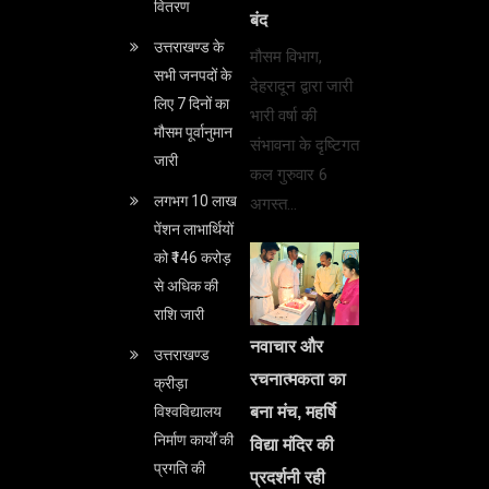
वितरण
बंद
उत्तराखण्ड के
मौसम विभाग,
सभी जनपदों के
देहरादून द्वारा जारी
लिए 7 दिनों का
भारी वर्षा की
मौसम पूर्वानुमान
संभावना के दृष्टिगत
जारी
कल गुरुवार 6
लगभग 10 लाख
अगस्त…
पेंशन लाभार्थियों
को ₹146 करोड़
से अधिक की
राशि जारी
नवाचार और
उत्तराखण्ड
रचनात्मकता का
क्रीड़ा
बना मंच, महर्षि
विश्वविद्यालय
निर्माण कार्यों की
विद्या मंदिर की
प्रगति की
प्रदर्शनी रही