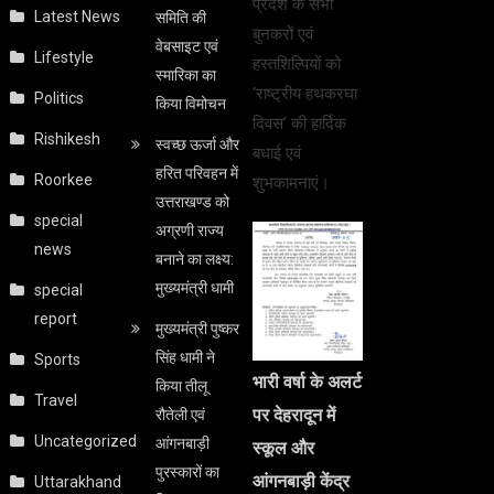
प्रदेश के सभी
Latest News
समिति की
बुनकरों एवं
वेबसाइट एवं
Lifestyle
हस्तशिल्पियों को
स्मारिका का
‘राष्ट्रीय हथकरघा
Politics
किया विमोचन
दिवस’ की हार्दिक
Rishikesh
स्वच्छ ऊर्जा और
बधाई एवं
हरित परिवहन में
Roorkee
शुभकामनाएं।
उत्तराखण्ड को
special
अग्रणी राज्य
news
बनाने का लक्ष्य:
मुख्यमंत्री धामी
special
report
मुख्यमंत्री पुष्कर
सिंह धामी ने
Sports
भारी वर्षा के अलर्ट
किया तीलू
Travel
पर देहरादून में
रौतेली एवं
Uncategorized
आंगनबाड़ी
स्कूल और
पुरस्कारों का
आंगनबाड़ी केंद्र
Uttarakhand