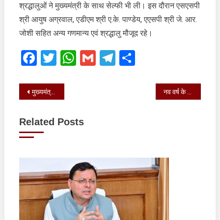
श्रद्धालुओं ने मुख्यमंत्री के साथ सेल्फी भी ली। इस दौरान एसएसपी
देवी
श्री आयुष अग्रवाल, एडीएम श्री ए.के. पाण्डेय, एएसपी श्री जे. आर.
मंदिर
जोशी सहित अन्य गणमान्य एवं श्रद्धालु मौजूद रहे।
पहुंचे
Facebook
Twitter
WhatsApp
Gmail
Telegram
Share
Post
मुख्यमंत्री आवास में 17वें कृषि विज्ञान सम्मेलन एवं कृषि प्रदर्शनी के ब्रोशर और पोस्टर का विमोचन किया
नव वर्ष के पहले दिन आज ज्योर्तिमठ (जोशीमठ) स्थित भगवान नृसिंह मंदिर और शंकाराचार्य गद्दी स्थल दर्शन के लिए श्रद्धालुओं की भीड़ उमड़ी
navigation
Related Posts