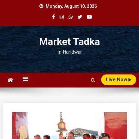
Skip
Monday, August 10, 2026
to
content
Market Tadka
In Haridwar
Live Now