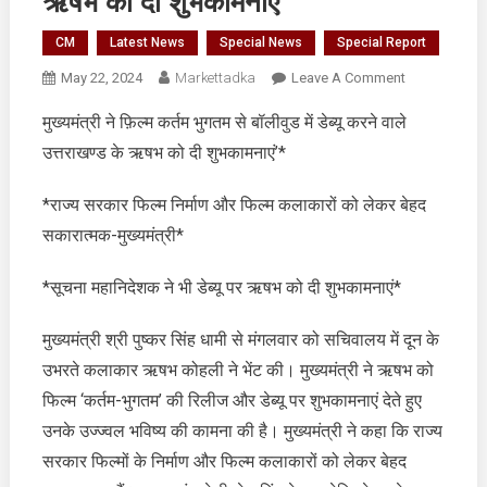
ऋषभ को दी शुभकामनाएं
CM
Latest News
Special News
Special Report
On
May 22, 2024
Markettadka
Leave A Comment
मुख्यमंत्री
मुख्यमंत्री ने फ़िल्म कर्तम भुगतम से बॉलीवुड में डेब्यू करने वाले
ने
उत्तराखण्ड के ऋषभ को दी शुभकामनाएं’*
फ़िल्म
कर्तम
भुगतम
*राज्य सरकार फिल्म निर्माण और फिल्म कलाकारों को लेकर बेहद
से
सकारात्मक-मुख्यमंत्री*
बॉलीवुड
में
*सूचना महानिदेशक ने भी डेब्यू पर ऋषभ को दी शुभकामनाएं*
डेब्यू
करने
मुख्यमंत्री श्री पुष्कर सिंह धामी से मंगलवार को सचिवालय में दून के
वाले
उभरते कलाकार ऋषभ कोहली ने भेंट की। मुख्यमंत्री ने ऋषभ को
उत्तराखण्ड
फिल्म ‘कर्तम-भुगतम’ की रिलीज और डेब्यू पर शुभकामनाएं देते हुए
के
ऋषभ
उनके उज्ज्वल भविष्य की कामना की है। मुख्यमंत्री ने कहा कि राज्य
को
सरकार फिल्मों के निर्माण और फिल्म कलाकारों को लेकर बेहद
दी