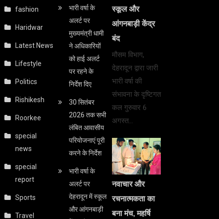
भारी वर्षा के
स्कूल और
fashion
अलर्ट पर
आंगनबाड़ी केंद्र
Haridwar
मुख्यमंत्री धामी
बंद
Latest News
ने अधिकारियों
मौसम विभाग,
को हाई अलर्ट
Lifestyle
देहरादून द्वारा जारी
पर रहने के
भारी वर्षा की
Politics
निर्देश दिए
संभावना के दृष्टिगत
Rishikesh
30 सितंबर
कल गुरुवार 6
2026 तक सभी
Roorkee
अगस्त…
लंबित आवासीय
special
परियोजनाएं पूरी
news
करने के निर्देश
special
भारी वर्षा के
report
अलर्ट पर
नवाचार और
देहरादून में स्कूल
Sports
रचनात्मकता का
और आंगनबाड़ी
बना मंच, महर्षि
Travel