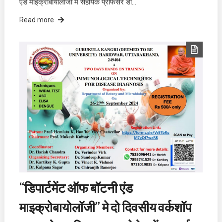
एंड माइक्रोबायोलॉजी में सहायक प्रोफेसर डॉ…
Read more
“डिपार्टमेंट ऑफ बॉटनी एंड
माइक्रोबायोलॉजी” मे दो दिवसीय वर्कशॉप