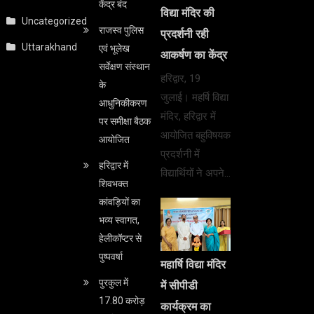
केंद्र बंद
विद्या मंदिर की
Uncategorized
राजस्व पुलिस
प्रदर्शनी रही
Uttarakhand
एवं भूलेख
आकर्षण का केंद्र
सर्वेक्षण संस्थान
हरिद्वार, 19
के
जुलाई। महर्षि विद्या
आधुनिकीकरण
मंदिर, हरिद्वार में
पर समीक्षा बैठक
आयोजित बहुविषयक
आयोजित
प्रदर्शनी में
हरिद्वार में
विद्यार्थियों ने अपने…
शिवभक्त
कांवड़ियों का
भव्य स्वागत,
हेलीकॉप्टर से
पुष्पवर्षा
महार्षि विद्या मंदिर
पुरकुल में
में सीपीडी
17.80 करोड़
कार्यक्रम का