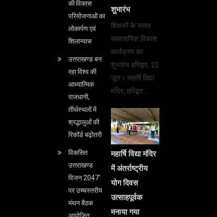
की विकास
शुभारंभ
परियोजनाओं का
शिक्षकों के सतत
लोकार्पण एवं
व्यावसायिक विकास
शिलान्यास
कार्यक्रम का
उत्तराखण्ड बन
शुभारंभ हरिद्वार, 22
रहा विश्व की
जून। महार्षि विद्या
आध्यात्मिक
मंदिर, हरिद्वार…
राजधानी,
तीर्थस्थलों में
श्रद्धालुओं की
रिकॉर्ड बढ़ोतरी
विकसित
महार्षि विद्या मंदिर
उत्तराखण्ड
में अंतर्राष्ट्रीय
विजन 2047’
योग दिवस
पर उच्चस्तरीय
उत्साहपूर्वक
मंथन बैठक
मनाया गया
आयोजित