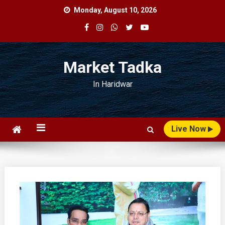
Skip
Monday, August 10, 2026
to
content
Market Tadka
In Haridwar
Live Now