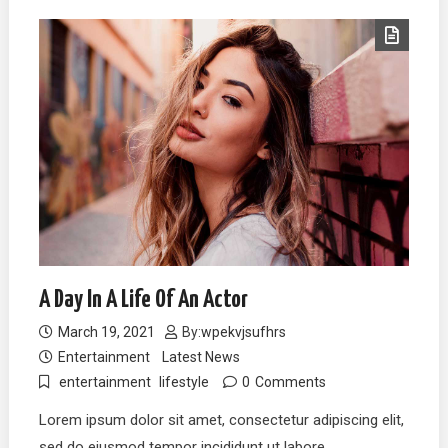
A Day In A Life Of An Actor
March 19, 2021
By:
wpekvjsufhrs
Entertainment
Latest News
entertainment
lifestyle
0
Comments
Lorem ipsum dolor sit amet, consectetur adipiscing elit,
sed do eiusmod tempor incididunt ut labore…