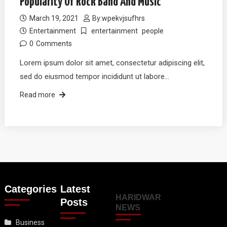
Popularity Of Rock Band And Music
March 19, 2021
By:
wpekvjsufhrs
Entertainment
entertainment
people
0
Comments
Lorem ipsum dolor sit amet, consectetur adipiscing elit,
sed do eiusmod tempor incididunt ut labore…
Read more
Categories
Latest
HARIDWAR
Posts
NEWS
Business