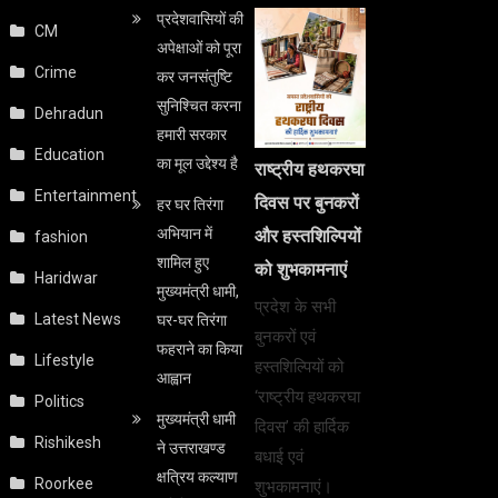
प्रदेशवासियों की
CM
अपेक्षाओं को पूरा
Crime
कर जनसंतुष्टि
सुनिश्चित करना
Dehradun
हमारी सरकार
Education
का मूल उद्देश्य है
राष्ट्रीय हथकरघा
Entertainment
दिवस पर बुनकरों
हर घर तिरंगा
अभियान में
और हस्तशिल्पियों
fashion
शामिल हुए
को शुभकामनाएं
Haridwar
मुख्यमंत्री धामी,
प्रदेश के सभी
Latest News
घर-घर तिरंगा
बुनकरों एवं
फहराने का किया
Lifestyle
हस्तशिल्पियों को
आह्वान
‘राष्ट्रीय हथकरघा
Politics
मुख्यमंत्री धामी
दिवस’ की हार्दिक
Rishikesh
ने उत्तराखण्ड
बधाई एवं
क्षत्रिय कल्याण
Roorkee
शुभकामनाएं।