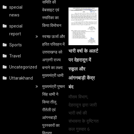
समिति की
special
वेबसाइट एवं
news
स्मारिका का
किया विमोचन
special
report
स्वच्छ ऊर्जा और
हरित परिवहन में
Sports
भारी वर्षा के अलर्ट
उत्तराखण्ड को
Travel
पर देहरादून में
अग्रणी राज्य
Uncategorized
बनाने का लक्ष्य:
स्कूल और
मुख्यमंत्री धामी
आंगनबाड़ी केंद्र
Uttarakhand
मुख्यमंत्री पुष्कर
बंद
सिंह धामी ने
मौसम विभाग,
किया तीलू
देहरादून द्वारा जारी
रौतेली एवं
भारी वर्षा की
आंगनबाड़ी
संभावना के दृष्टिगत
पुरस्कारों का
कल गुरुवार 6
वितरण