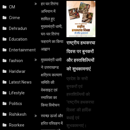
हर घर तिरंगा
CM
अभियान में
Crime
शामिल हुए
मुख्यमंत्री धामी,
Dehradun
घर-घर तिरंगा
Education
फहराने का किया
राष्ट्रीय हथकरघा
आह्वान
Entertainment
दिवस पर बुनकरों
मुख्यमंत्री धामी
और हस्तशिल्पियों
fashion
ने उत्तराखण्ड
को शुभकामनाएं
Haridwar
क्षत्रिय कल्याण
प्रदेश के सभी
Latest News
समिति की
बुनकरों एवं
वेबसाइट एवं
Lifestyle
हस्तशिल्पियों को
स्मारिका का
‘राष्ट्रीय हथकरघा
Politics
किया विमोचन
दिवस’ की हार्दिक
Rishikesh
स्वच्छ ऊर्जा और
बधाई एवं
हरित परिवहन में
Roorkee
शुभकामनाएं।