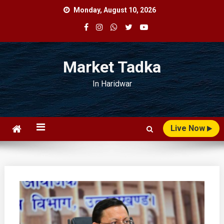
Skip
Monday, August 10, 2026
to
content
Market Tadka
In Haridwar
Live Now