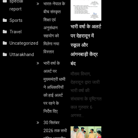
special
भारत-नेपाल के
report
बीच संस्कृत
शिक्षा एवं
Sports
भारी वर्षा के अलर्ट
अनुसंधान
Travel
पर देहरादून में
सहयोग को
Uncategorized
मिलेगा नया
स्कूल और
विस्तार
आंगनबाड़ी केंद्र
Uttarakhand
भारी वर्षा के
बंद
अलर्ट पर
मौसम विभाग,
मुख्यमंत्री धामी
देहरादून द्वारा जारी
ने अधिकारियों
भारी वर्षा की
को हाई अलर्ट
संभावना के दृष्टिगत
पर रहने के
कल गुरुवार 6
निर्देश दिए
अगस्त…
30 सितंबर
2026 तक सभी