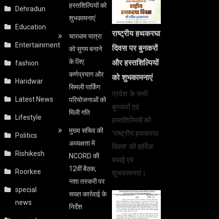
हस्तशिल्पियों को
Dehradun
शुभकामनाएं
Education
राष्ट्रीय हथकरघा
चारधाम यात्रा
Entertainment
दिवस पर बुनकरों
को सुगम बनाने
के लिए
और हस्तशिल्पियों
fashion
कर्णप्रयाग और
को शुभकामनाएं
Haridwar
सिमली पार्किंग
प्रदेश के सभी
Latest News
परियोजनाओं को
बुनकरों एवं
मिली गति
Lifestyle
हस्तशिल्पियों को
मुख्य सचिव की
‘राष्ट्रीय हथकरघा
Politics
अध्यक्षता में
दिवस’ की हार्दिक
Rishikesh
NCORD की
बधाई एवं
12वीं बैठक,
Roorkee
शुभकामनाएं।
नशा तस्करी पर
special
सख्त कार्रवाई के
news
निर्देश