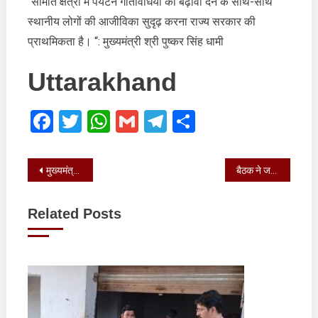
“सीमांत क्षेत्रों में पर्यटन गतिविधियों को बढ़ावा देने के साथ-साथ
लोगों
स्थानीय लोगों की आजीविका सुदृढ़ करना राज्य सरकार की
की
आजीविका
प्राथमिकता है। “: मुख्यमंत्री श्री पुष्कर सिंह धामी
सुदृढ़
करना
Uttarakhand
राज्य
सरकार
Facebook
Twitter
WhatsApp
Gmail
Telegram
Share
की
प्राथमिकता
Post
मुख्यमंत्री ने विभिन्न स्थलों का निरीक्षण किया
बैठक ने जन अपेक्षाओं और प्रशासनिक प्राथमिकताओं के बीच समन्वय का महत्वपूर्ण मंच प्रस्तुत किया
navigation
Related Posts