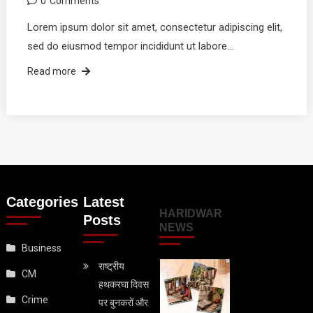
0
Comments
Lorem ipsum dolor sit amet, consectetur adipiscing elit,
sed do eiusmod tempor incididunt ut labore…
Read more
Categories
Latest
HARIDWAR
Posts
NEWS
Business
राष्ट्रीय
CM
हथकरघा दिवस
Crime
पर बुनकरों और