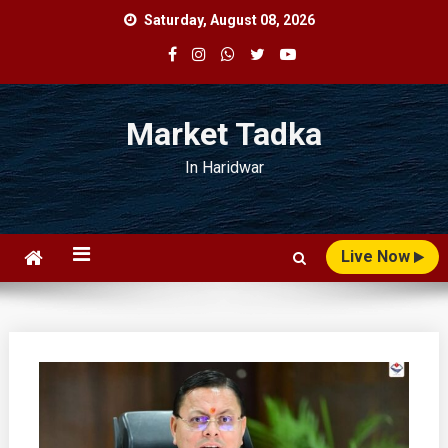
Skip
Saturday, August 08, 2026
to
content
Market Tadka
In Haridwar
Live Now