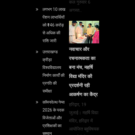
कल गुरुवार 6
लगभग 10 लाख
अगस्त…
पेंशन लाभार्थियों
को ₹146 करोड़
से अधिक की
राशि जारी
नवाचार और
उत्तराखण्ड
रचनात्मकता का
क्रीड़ा
बना मंच, महर्षि
विश्वविद्यालय
निर्माण कार्यों की
विद्या मंदिर की
प्रगति की
प्रदर्शनी रही
समीक्षा
आकर्षण का केंद्र
कॉमनवेल्थ गेम्स
हरिद्वार, 19
2026 के पदक
जुलाई। महर्षि विद्या
विजेताओं और
मंदिर, हरिद्वार में
प्रशिक्षकों का
आयोजित बहुविषयक
सम्मान