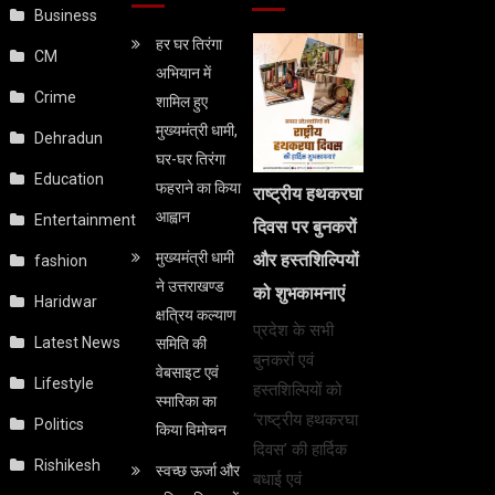
Business
हर घर तिरंगा
CM
अभियान में
Crime
शामिल हुए
मुख्यमंत्री धामी,
Dehradun
घर-घर तिरंगा
Education
फहराने का किया
राष्ट्रीय हथकरघा
आह्वान
Entertainment
दिवस पर बुनकरों
मुख्यमंत्री धामी
और हस्तशिल्पियों
fashion
ने उत्तराखण्ड
को शुभकामनाएं
Haridwar
क्षत्रिय कल्याण
प्रदेश के सभी
Latest News
समिति की
बुनकरों एवं
वेबसाइट एवं
Lifestyle
हस्तशिल्पियों को
स्मारिका का
‘राष्ट्रीय हथकरघा
Politics
किया विमोचन
दिवस’ की हार्दिक
Rishikesh
स्वच्छ ऊर्जा और
बधाई एवं