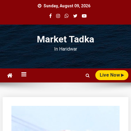
Skip
Sunday, August 09, 2026
to
content
Market Tadka
In Haridwar
Live Now