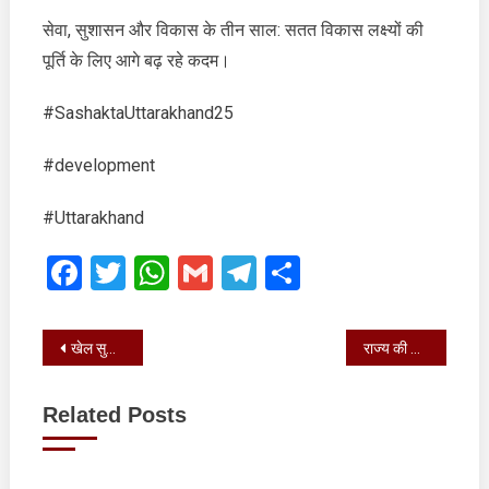
सतत
सेवा, सुशासन और विकास के तीन साल: सतत विकास लक्ष्यों की
विकास
पूर्ति के लिए आगे बढ़ रहे कदम।
लक्ष्यों
की
पूर्ति
#SashaktaUttarakhand25
के
लिए
#development
आगे
बढ़
#Uttarakhand
रहे
Facebook
Twitter
WhatsApp
Gmail
Telegram
Share
कदम।
Post
खेल सुविधाओं के विस्तार के लिए प्रतिबद्ध उत्तराखण्ड सरकार
राज्य की सराहना करते हुए विशेष पूंजीगत सहायता के अंतर्गत प्रोत्साहन धनराशि प्रदान की
navigation
Related Posts