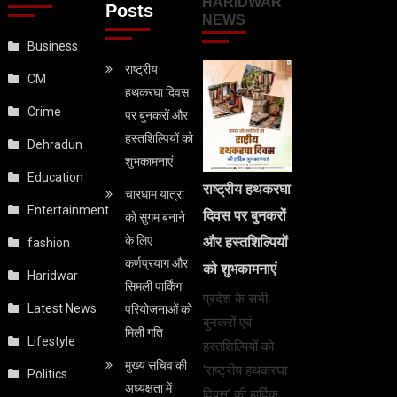
HARIDWAR
Posts
NEWS
Business
राष्ट्रीय
CM
हथकरघा दिवस
Crime
पर बुनकरों और
हस्तशिल्पियों को
Dehradun
शुभकामनाएं
Education
राष्ट्रीय हथकरघा
चारधाम यात्रा
Entertainment
दिवस पर बुनकरों
को सुगम बनाने
के लिए
और हस्तशिल्पियों
fashion
कर्णप्रयाग और
को शुभकामनाएं
Haridwar
सिमली पार्किंग
प्रदेश के सभी
Latest News
परियोजनाओं को
बुनकरों एवं
मिली गति
Lifestyle
हस्तशिल्पियों को
मुख्य सचिव की
‘राष्ट्रीय हथकरघा
Politics
अध्यक्षता में
दिवस’ की हार्दिक