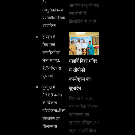
के
आयोजित बहुविषयक
आधुनिकीकरण
प्रदर्शनी में
पर समीक्षा बैठक
विद्यार्थियों ने अपने…
आयोजित
हरिद्वार में
शिवभक्त
कांवड़ियों का
भव्य स्वागत,
महार्षि विद्या मंदिर
हेलीकॉप्टर से
में सीपीडी
पुष्पवर्षा
कार्यक्रम का
पुरकुल में
शुभारंभ
17.80 करोड़
शिक्षकों के सतत
की विकास
व्यावसायिक विकास
परियोजनाओं का
कार्यक्रम का
लोकार्पण एवं
शुभारंभ हरिद्वार, 22
शिलान्यास
जून। महार्षि विद्या