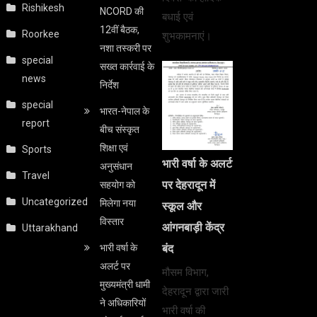
Rishikesh
NCORD की
बधाई एवं
12वीं बैठक,
Roorkee
शुभकामनाएं।
नशा तस्करी पर
special
सख्त कार्रवाई के
news
निर्देश
special
भारत-नेपाल के
report
बीच संस्कृत
शिक्षा एवं
Sports
भारी वर्षा के अलर्ट
अनुसंधान
Travel
पर देहरादून में
सहयोग को
Uncategorized
मिलेगा नया
स्कूल और
विस्तार
आंगनबाड़ी केंद्र
Uttarakhand
भारी वर्षा के
बंद
अलर्ट पर
मौसम विभाग,
मुख्यमंत्री धामी
देहरादून द्वारा जारी
ने अधिकारियों
भारी वर्षा की