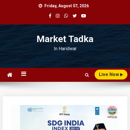
Skip
Friday, August 07, 2026
to
content
Market Tadka
In Haridwar
Live Now