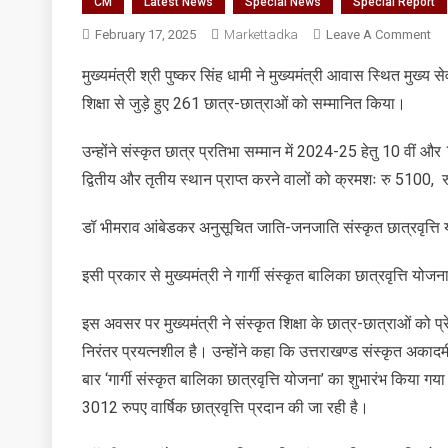
CM
Latest News
Special News
Special Report
On
February 17, 2025
Markettadka
Leave A Comment
संस
मुख्यमंत्री श्री पुष्कर सिंह धामी ने मुख्यमंत्री आवास स्थित मुख्य 
शिक्
शिक्षा से जुड़े हुए 261 छात्र-छात्राओं को सम्मानित किया।
विभ
द्वारा
आय
उन्होंने संस्कृत छात्र प्रतिभा सम्मान में 2024-25 हेतु 10 वीं 
कि
द्वितीय और तृतीय स्थान प्राप्त करने वालों को क्रमशः रु 510
गए
कार
डॉ भीमराव आंबेडकर अनुसूचित जाति-जनजाति संस्कृत छात्रवृत्त
में
संस
इसी प्रकार से मुख्यमंत्री ने गार्गी संस्कृत बालिका छात्रवृत्ति
शिक्
से
इस अवसर पर मुख्यमंत्री ने संस्कृत शिक्षा के छात्र-छात्राओं को प
जुड़े
निरंतर प्रयत्नशील है। उन्होंने कहा कि उत्तराखण्ड संस्कृत अकादमी 
हुए
बार ‘गार्गी संस्कृत बालिका छात्रवृत्ति योजना’ का शुभारंभ किया गय
26
छात
3012 रुपए वार्षिक छात्रवृत्ति प्रदान की जा रही है।
छात
को