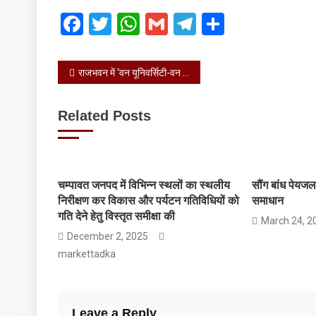
Facebook
Twitter
WhatsApp
Gmail
Telegram
Share
Post
राजभवन में ‘वन यूनिवर्सिटी-वन रिसर्च’ के अंतर्गत चल रहे शोध कार्य की प्रगति पर प्रस्तुतीकरण दिया
navigation
Related Posts
चम्पावत जनपद में विभिन्न स्थलों का स्थलीय
सौंग बांध पेय
निरीक्षण कर विकास और पर्यटन गतिविधियों को
समाधान
गति देने हेतु विस्तृत समीक्षा की
March 24, 2
December 2, 2025
markettadka
Leave a Reply