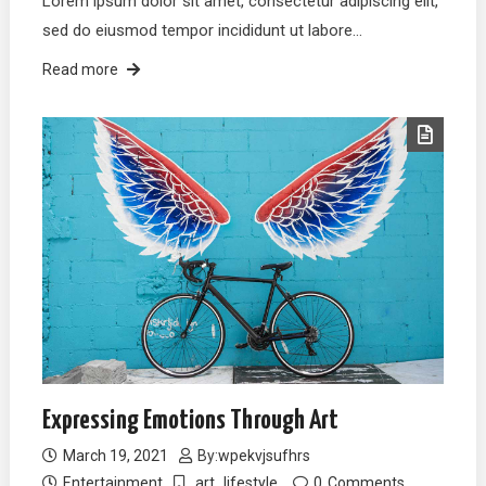
Lorem ipsum dolor sit amet, consectetur adipiscing elit,
sed do eiusmod tempor incididunt ut labore…
Read more
Expressing Emotions Through Art
March 19, 2021
By:
wpekvjsufhrs
Entertainment
art
lifestyle
0
Comments