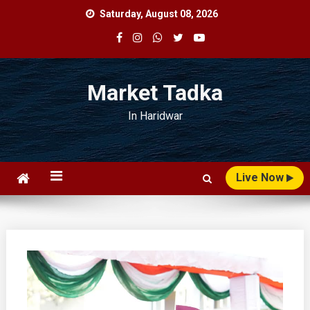
Skip
Saturday, August 08, 2026
to
content
Market Tadka
In Haridwar
Live Now