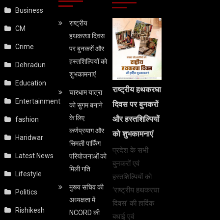
Business
राष्ट्रीय
CM
हथकरघा दिवस
Crime
पर बुनकरों और
हस्तशिल्पियों को
Dehradun
शुभकामनाएं
Education
राष्ट्रीय हथकरघा
चारधाम यात्रा
Entertainment
दिवस पर बुनकरों
को सुगम बनाने
के लिए
और हस्तशिल्पियों
fashion
कर्णप्रयाग और
को शुभकामनाएं
Haridwar
सिमली पार्किंग
प्रदेश के सभी
Latest News
परियोजनाओं को
बुनकरों एवं
मिली गति
Lifestyle
हस्तशिल्पियों को
मुख्य सचिव की
‘राष्ट्रीय हथकरघा
Politics
अध्यक्षता में
दिवस’ की हार्दिक
Rishikesh
NCORD की
बधाई एवं