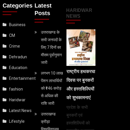
Categories
Latest
HARIDWAR
Posts
NEWS
Business
उत्तराखण्ड के
CM
सभी जनपदों के
Crime
लिए 7 दिनों का
मौसम पूर्वानुमान
Dehradun
जारी
Education
राष्ट्रीय हथकरघा
लगभग 10 लाख
Entertainment
दिवस पर बुनकरों
पेंशन लाभार्थियों
को ₹146 करोड़
और हस्तशिल्पियों
fashion
से अधिक की
को शुभकामनाएं
Haridwar
राशि जारी
प्रदेश के सभी
Latest News
उत्तराखण्ड
बुनकरों एवं
Lifestyle
क्रीड़ा
हस्तशिल्पियों को
विश्वविद्यालय