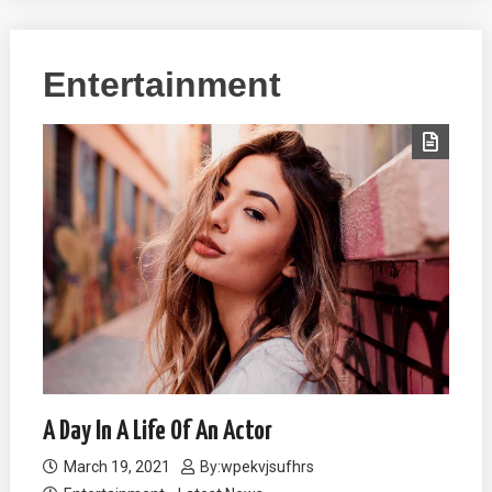
Entertainment
A Day In A Life Of An Actor
March 19, 2021
By:
wpekvjsufhrs