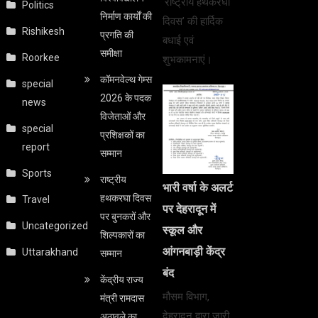
‘राष्ट्रीय हथकरघा
Politics
निर्माण कार्यों की
दिवस’ की हार्दिक
Rishikesh
प्रगति की
बधाई एवं
समीक्षा
Roorkee
शुभकामनाएं।
कॉमनवेल्थ गेम्स
special
2026 के पदक
news
विजेताओं और
special
प्रशिक्षकों का
report
सम्मान
Sports
राष्ट्रीय
भारी वर्षा के अलर्ट
हथकरघा दिवस
Travel
पर देहरादून में
पर बुनकरों और
Uncategorized
स्कूल और
शिल्पकारों का
आंगनबाड़ी केंद्र
Uttarakhand
सम्मान
बंद
केंद्रीय राज्य
मौसम विभाग,
मंत्री रामदास
देहरादून द्वारा जारी
अठावले का