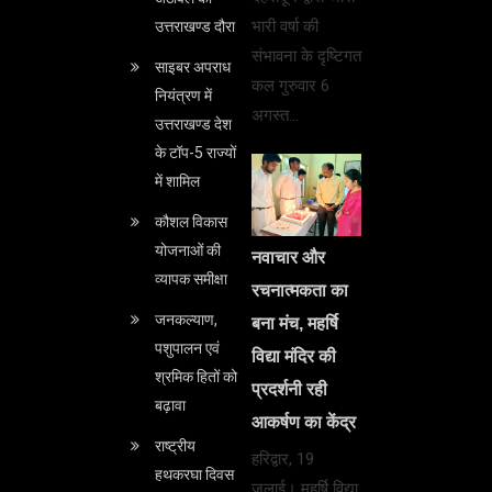
भारी वर्षा की
उत्तराखण्ड दौरा
संभावना के दृष्टिगत
साइबर अपराध
कल गुरुवार 6
नियंत्रण में
अगस्त…
उत्तराखण्ड देश
के टॉप-5 राज्यों
में शामिल
कौशल विकास
योजनाओं की
नवाचार और
व्यापक समीक्षा
रचनात्मकता का
जनकल्याण,
बना मंच, महर्षि
पशुपालन एवं
विद्या मंदिर की
श्रमिक हितों को
प्रदर्शनी रही
बढ़ावा
आकर्षण का केंद्र
राष्ट्रीय
हरिद्वार, 19
हथकरघा दिवस
जुलाई। महर्षि विद्या