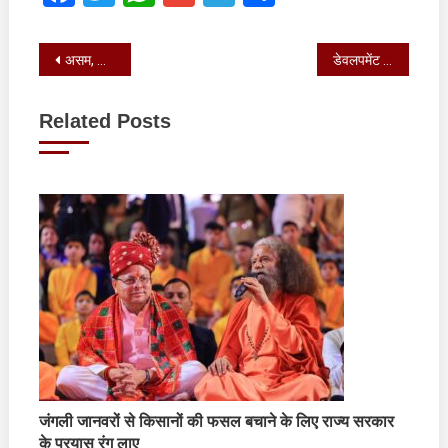
Post
असम, त्रिपुरा एवं अरुणाचल प्रदेश में हाल ही में आई बाढ़
डेवलपमेंट ऑफ इको टूरिज्म की राज्य स्तरीय उच्चाधिकार प्राप्त समिति (एच. पी. सी.) की बैठक आयोजित की
navigation
Related Posts
जंगली जानवरों से किसानों की फसल बचाने के लिए राज्य सरकार
के प्रयास रंग लाए