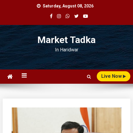
Skip
Saturday, August 08, 2026
to
content
Market Tadka
In Haridwar
Live Now