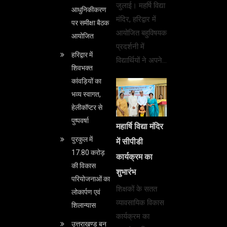
जुलाई। महर्षि विद्या
आधुनिकीकरण
मंदिर, हरिद्वार में
पर समीक्षा बैठक
आयोजित बहुविषयक
आयोजित
प्रदर्शनी में
हरिद्वार में
विद्यार्थियों ने अपने…
शिवभक्त
कांवड़ियों का
भव्य स्वागत,
हेलीकॉप्टर से
पुष्पवर्षा
महार्षि विद्या मंदिर
पुरकुल में
में सीपीडी
17.80 करोड़
कार्यक्रम का
की विकास
शुभारंभ
परियोजनाओं का
शिक्षकों के सतत
लोकार्पण एवं
व्यावसायिक विकास
शिलान्यास
कार्यक्रम का
उत्तराखण्ड बन