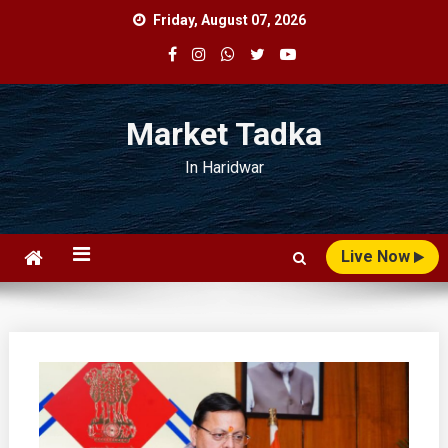
Skip
Friday, August 07, 2026
to
content
Market Tadka
In Haridwar
Live Now