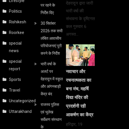
Lifestyle
देहरादून द्वारा जारी
पर रहने के
भारी वर्षा की
Politics
निर्देश दिए
संभावना के दृष्टिगत
Rishikesh
30 सितंबर
कल गुरुवार 6
2026 तक सभी
Roorkee
अगस्त…
लंबित आवासीय
special
परियोजनाएं पूरी
news
करने के निर्देश
special
भारी वर्षा के
report
अलर्ट पर
नवाचार और
देहरादून में स्कूल
Sports
रचनात्मकता का
और आंगनबाड़ी
बना मंच, महर्षि
Travel
केंद्र बंद
विद्या मंदिर की
Uncategorized
राजस्व पुलिस
प्रदर्शनी रही
Uttarakhand
एवं भूलेख
आकर्षण का केंद्र
सर्वेक्षण संस्थान
हरिद्वार, 19
के