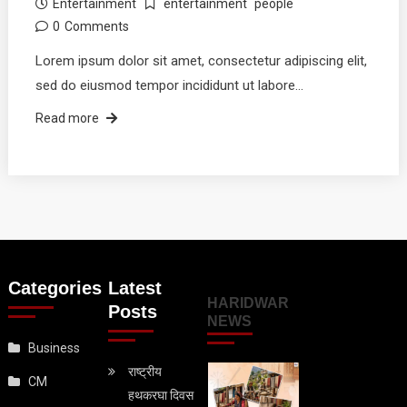
Entertainment
entertainment
people
0
Comments
Lorem ipsum dolor sit amet, consectetur adipiscing elit,
sed do eiusmod tempor incididunt ut labore…
Read more
Categories
Latest
HARIDWAR
Posts
NEWS
Business
राष्ट्रीय
CM
हथकरघा दिवस