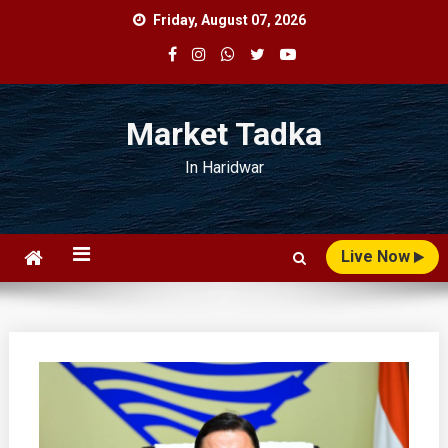
Skip
Friday, August 07, 2026
to
content
Market Tadka
In Haridwar
Live Now