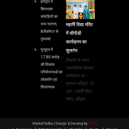
हरिद्वार में
शिवभक्त
कांवड़ियों का
भव्य स्वागत,
महार्षि विद्या मंदिर
हेलीकॉप्टर से
में सीपीडी
पुष्पवर्षा
कार्यक्रम का
पुरकुल में
शुभारंभ
17.80 करोड़
शिक्षकों के सतत
की विकास
व्यावसायिक विकास
परियोजनाओं का
कार्यक्रम का
लोकार्पण एवं
शुभारंभ हरिद्वार, 22
शिलान्यास
जून। महार्षि विद्या
मंदिर, हरिद्वार…
MarketTadka |
Design & Develop by
BDSI
.