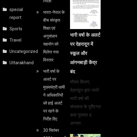
निर्देश
special
भारत-नेपाल के
report
बीच संस्कृत
शिक्षा एवं
Sports
भारी वर्षा के अलर्ट
अनुसंधान
Travel
पर देहरादून में
सहयोग को
Uncategorized
मिलेगा नया
स्कूल और
विस्तार
आंगनबाड़ी केंद्र
Uttarakhand
भारी वर्षा के
बंद
अलर्ट पर
मौसम विभाग,
मुख्यमंत्री धामी
देहरादून द्वारा जारी
ने अधिकारियों
भारी वर्षा की
को हाई अलर्ट
संभावना के दृष्टिगत
पर रहने के
कल गुरुवार 6
निर्देश दिए
अगस्त…
30 सितंबर