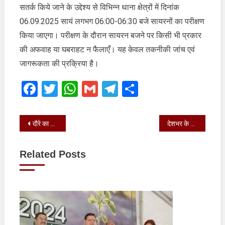
सतर्क किये जाने के उद्देश्य से विभिन्न थाना क्षेत्रों में दिनांक
दौरान
सायरन
06.09.2025 सायं लगभग 06:00-06:30 बजे सायरनों का परीक्षण
बजने
किया जाएगा। परीक्षण के दौरान सायरन बजने पर किसी भी प्रकार
पर
की अफवाह या घबराहट न फैलाएँ। यह केवल तकनीकी जांच एवं
किसी
जागरूकता की प्रक्रिया है।
भी
प्रकार
Facebook
Twitter
WhatsApp
Gmail
Telegram
Share
की
अफवाह
या
Post
घबराहट
दौरे का उद्देश्य राज्य को हुए वास्तविक नुकसान का आकलन करना
देशभर के 45 चयनित उत्कृष्ट शिक्षकों को सम्मानित किया
न
navigation
फैलाएँ
Related Posts