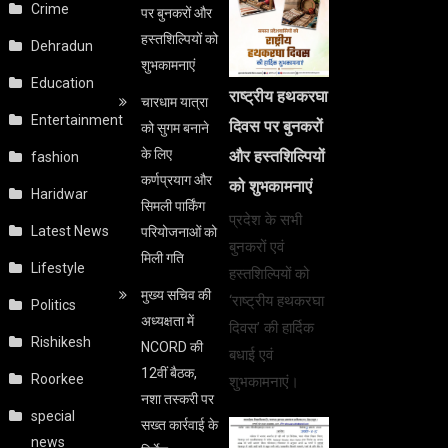
Crime
पर बुनकरों और
हस्तशिल्पियों को
Dehradun
शुभकामनाएं
Education
राष्ट्रीय हथकरघा
चारधाम यात्रा
Entertainment
दिवस पर बुनकरों
को सुगम बनाने
के लिए
और हस्तशिल्पियों
fashion
कर्णप्रयाग और
को शुभकामनाएं
Haridwar
सिमली पार्किंग
प्रदेश के सभी
Latest News
परियोजनाओं को
बुनकरों एवं
मिली गति
Lifestyle
हस्तशिल्पियों को
मुख्य सचिव की
‘राष्ट्रीय हथकरघा
Politics
अध्यक्षता में
दिवस’ की हार्दिक
Rishikesh
NCORD की
बधाई एवं
12वीं बैठक,
Roorkee
शुभकामनाएं।
नशा तस्करी पर
special
सख्त कार्रवाई के
news