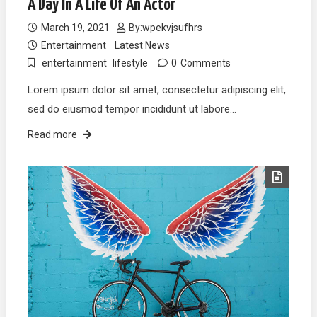
A Day In A Life Of An Actor
March 19, 2021
By:
wpekvjsufhrs
Entertainment
Latest News
entertainment
lifestyle
0
Comments
Lorem ipsum dolor sit amet, consectetur adipiscing elit,
sed do eiusmod tempor incididunt ut labore…
Read more