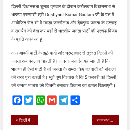
दिल्ली विधानसभा चुनाव प्रचार के दौरान क़रोलबाग विधानसभा से
की
बढ़ेगी
भाजपा प्रत्याशी श्री Dushyant Kumar Gautam जी के पक्ष में
रफ़्तार
आयोजित रोड शो में उमड़ा जनसैलाब और देवतुल्य जनता के उत्साह
व समर्थन को देख कर यहाँ से भारतीय जनता पार्टी की प्रचंड विजय
के प्रति आश्वस्त हूं।
आम आदमी पार्टी के झूठे वादों और भ्रष्टाचार से त्रस्त दिल्ली की
जनता अब बदलाव चाहती है। जनता-जनार्दन यह जानती है कि
भाजपा ही ऐसी पार्टी है जो जनता के समक्ष किए गए वादों को संकल्प
की तरह पूरा करती है। मुझे पूर्ण विश्वास है कि 5 फरवरी को दिल्ली
की जनता भाजपा को विजयी बनाकर विकास का कमल खिलाएगी।
Facebook
Twitter
WhatsApp
Gmail
Telegram
Share
Post
दिल्ली में खिलेगा कमल
राज्यसभा सांसद Dr. Kalpana Saini से नई दिल्ली स्थित आवास पर भेंट की