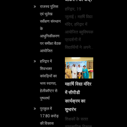
राजस्व पुलिस
हरिद्वार, 19
एवं भूलेख
जुलाई। महर्षि विद्या
सर्वेक्षण संस्थान
मंदिर, हरिद्वार में
के
आयोजित बहुविषयक
आधुनिकीकरण
प्रदर्शनी में
पर समीक्षा बैठक
विद्यार्थियों ने अपने…
आयोजित
हरिद्वार में
शिवभक्त
कांवड़ियों का
भव्य स्वागत,
महार्षि विद्या मंदिर
हेलीकॉप्टर से
में सीपीडी
पुष्पवर्षा
कार्यक्रम का
पुरकुल में
शुभारंभ
17.80 करोड़
शिक्षकों के सतत
की विकास
व्यावसायिक विकास