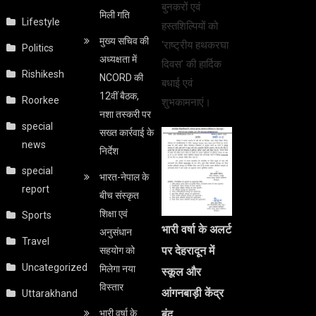
बुनकरों एवं
मिली गति
Lifestyle
हस्तशिल्पियों को
मुख्य सचिव की
‘राष्ट्रीय हथकरघा
Politics
अध्यक्षता में
दिवस’ की हार्दिक
Rishikesh
NCORD की
बधाई एवं
12वीं बैठक,
Roorkee
शुभकामनाएं।
नशा तस्करी पर
special
सख्त कार्रवाई के
news
निर्देश
special
भारत-नेपाल के
report
बीच संस्कृत
शिक्षा एवं
Sports
भारी वर्षा के अलर्ट
अनुसंधान
Travel
पर देहरादून में
सहयोग को
Uncategorized
मिलेगा नया
स्कूल और
विस्तार
आंगनबाड़ी केंद्र
Uttarakhand
भारी वर्षा के
बंद