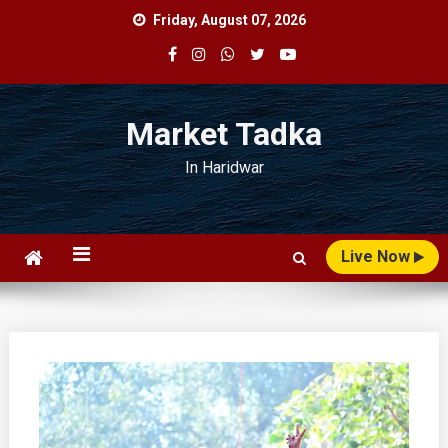
Skip
Friday, August 07, 2026
to
content
Market Tadka
In Haridwar
Live Now