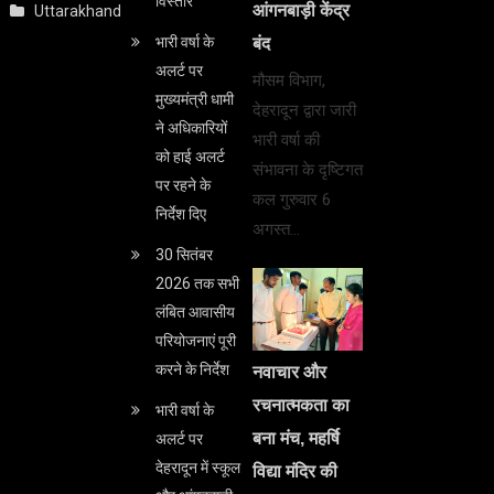
विस्तार
आंगनबाड़ी केंद्र
Uttarakhand
भारी वर्षा के
बंद
अलर्ट पर
मौसम विभाग,
मुख्यमंत्री धामी
देहरादून द्वारा जारी
ने अधिकारियों
भारी वर्षा की
को हाई अलर्ट
संभावना के दृष्टिगत
पर रहने के
कल गुरुवार 6
निर्देश दिए
अगस्त…
30 सितंबर
2026 तक सभी
लंबित आवासीय
परियोजनाएं पूरी
करने के निर्देश
नवाचार और
रचनात्मकता का
भारी वर्षा के
बना मंच, महर्षि
अलर्ट पर
देहरादून में स्कूल
विद्या मंदिर की