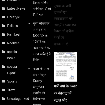
सिमली पार्किंग
प्रदेश के सभी
Latest News
परियोजनाओं को
बुनकरों एवं
मिली गति
Lifestyle
हस्तशिल्पियों को
मुख्य सचिव की
‘राष्ट्रीय हथकरघा
Politics
अध्यक्षता में
दिवस’ की हार्दिक
Rishikesh
NCORD की
बधाई एवं
12वीं बैठक,
Roorkee
शुभकामनाएं।
नशा तस्करी पर
special
सख्त कार्रवाई के
news
निर्देश
special
भारत-नेपाल के
report
बीच संस्कृत
शिक्षा एवं
Sports
भारी वर्षा के अलर्ट
अनुसंधान
Travel
पर देहरादून में
सहयोग को
Uncategorized
मिलेगा नया
स्कूल और