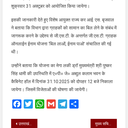
ईनाम
शुक्रवार 31 अक्टूबर को आयोजित किया जायेगा।
योजना
’बिल
इसकी जानकारी देते हुए विशेष आयुक्त राज्य कर आई. एस. बृजवाल
लाओ,
ने बताया कि विभाग द्वारा ग्राहकों को सामान का बिल लेने के संबंध में
ईनाम
जागरूक करने के उद्देश्य से जी.एस.टी. के अन्तर्गत जी.एस.टी. ग्राहक
पाओ’
ऑनलाईन ईनाम योजना ‘बिल लाओं, ईनाम पाओ’ संचालित की गई
थी।
उन्होंने बताया कि योजना का मेगा लकी ड्रॉ मुख्यमंत्री श्री पुष्कर
सिंह धामी की उपस्थिति में ए०पी० जे० अब्दुल कलाम भवन के
कैबिनेट हॉल में दिनांक 31.10.2025 को दोपहर 12 बजे निकाला
जायेगा। जिसमें विजेताओं की घोषणा की जायेगी।
Facebook
Twitter
WhatsApp
Gmail
Telegram
Share
Post
उत्तराखंड की विरासत के संरक्षण सहित अन्य विषयों पर जानकारी ली
मुख्य सचिव ने देहरादून शहर के लिए यातायात संकुलन योजना की प्रगति की जानकारी ली