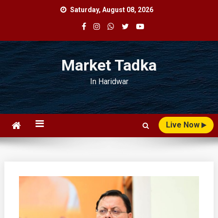
Skip
Saturday, August 08, 2026
to
content
Market Tadka
In Haridwar
Live Now