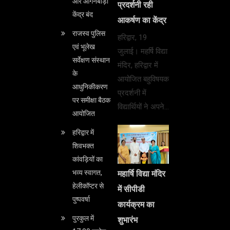
और आंगनबाड़ी
प्रदर्शनी रही
केंद्र बंद
आकर्षण का केंद्र
राजस्व पुलिस
हरिद्वार, 19
एवं भूलेख
जुलाई। महर्षि विद्या
सर्वेक्षण संस्थान
मंदिर, हरिद्वार में
के
आयोजित बहुविषयक
आधुनिकीकरण
प्रदर्शनी में
पर समीक्षा बैठक
विद्यार्थियों ने अपने…
आयोजित
हरिद्वार में
शिवभक्त
कांवड़ियों का
भव्य स्वागत,
महार्षि विद्या मंदिर
हेलीकॉप्टर से
में सीपीडी
पुष्पवर्षा
कार्यक्रम का
पुरकुल में
शुभारंभ