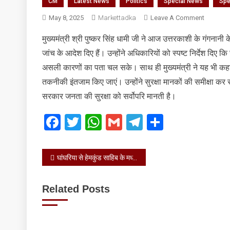
CM
Latest News
Politics
Special News
Spe
On
May 8, 2025
Markettadka
Leave A Comment
उत्तरकाशी
मुख्यमंत्री श्री पुष्कर सिंह धामी जी ने आज उत्तरकाशी के गंगनानी के स
के
जांच के आदेश दिए हैं। उन्होंने अधिकारियों को स्पष्ट निर्देश दिए
गंगनानी
के
असली कारणों का पता चल सके। साथ ही मुख्यमंत्री ने यह भी कहा कि
समीप
तकनीकी इंतजाम किए जाएं। उन्होंने सुरक्षा मानकों की समीक्षा कर स
हुई
सरकार जनता की सुरक्षा को सर्वोपरि मानती है।
दुर्भाग्यपूर्ण
हेलीकॉप्टर
Facebook
Twitter
WhatsApp
Gmail
Telegram
Share
दुर्घटना
को
गंभीरता
Post
घांघरिया से हेमकुंड साहिब के मध्य युद्ध स्तर पर बर्फ हटाने का कार्य किया
से
लेते
navigation
हुए
Related Posts
उच्च
स्तरीय
जांच
के