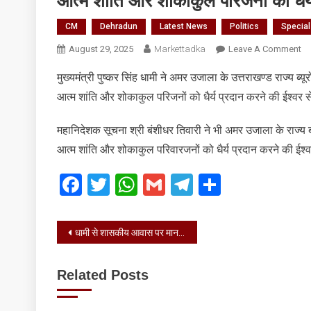
आत्म शांति और शोकाकुल परिजनों को धैर्
CM
Dehradun
Latest News
Politics
Specia
O
August 29, 2025
Markettadka
Leave A Comment
आत
मुख्यमंत्री पुष्कर सिंह धामी ने अमर उजाला के उत्तराखण्ड राज्य ब्यू
शां
आत्म शांति और शोकाकुल परिजनों को धैर्य प्रदान करने की ईश्वर 
औ
शो
परि
महानिदेशक सूचना श्री बंशीधर तिवारी ने भी अमर उजाला के राज्य ब्य
को
आत्म शांति और शोकाकुल परिवारजनों को धैर्य प्रदान करने की ईश्
धैर्य
प्र
Facebook
Twitter
WhatsApp
Gmail
Telegram
Share
कर
की
ईश्
Post
धामी से शासकीय आवास पर माननीय कैबिनेट मंत्री गणेश जोशी ने भेंट की
से
navigation
का
की
Related Posts