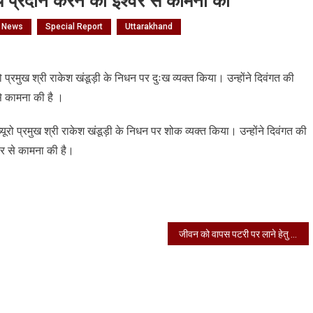
य प्रदान करने की ईश्वर से कामना की
l News
Special Report
Uttarakhand
n
्म
रो प्रमुख श्री राकेश खंडूड़ी के निधन पर दुःख व्यक्त किया। उन्होंने दिवंगत की
ति
से कामना की है ।
र
काकुल
जनों
ूरो प्रमुख श्री राकेश खंडूड़ी के निधन पर शोक व्यक्त किया। उन्होंने दिवंगत की
वर से कामना की है।
दान
ने
वर
जीवन को वापस पटरी पर लाने हेतु प्रशासन द्वारा प्रयास निरंतर जारी
मना